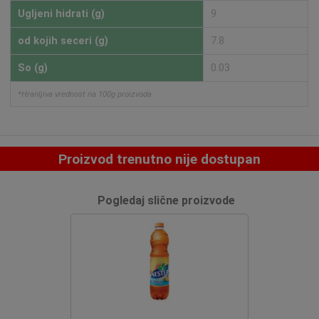
Ugljeni hidrati (g)
9
od kojih seceri (g)
7.8
So (g)
0.03
*Hranljiva vrednost na 100g proizvoda
Proizvod trenutno nije dostupan
Pogledaj slične proizvode