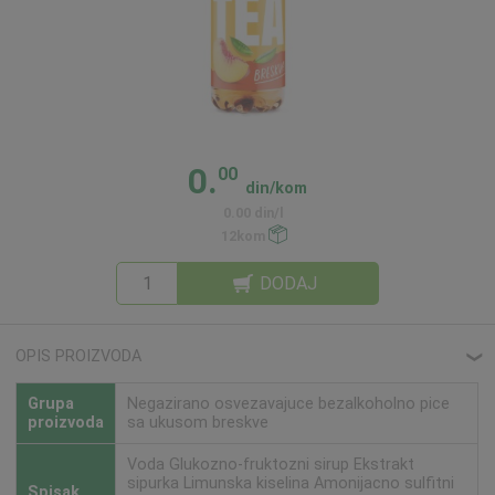
0.
00
din/kom
0.00 din/l
12kom
DODAJ
OPIS PROIZVODA
❮
Grupa
Negazirano osvezavajuce bezalkoholno pice
proizvoda
sa ukusom breskve
Voda Glukozno-fruktozni sirup Ekstrakt
sipurka Limunska kiselina Amonijacno sulfitni
Spisak