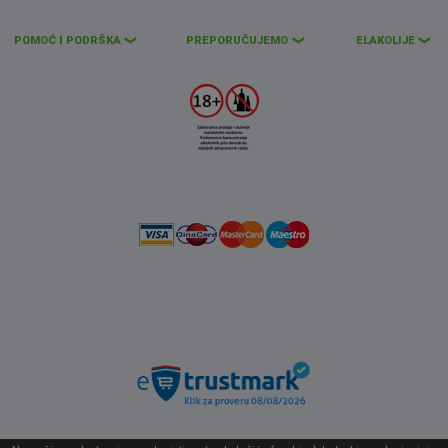
POMOĆ I PODRŠKA
PREPORUČUJEMO
ELAKOLIJE
❮
❮
❮