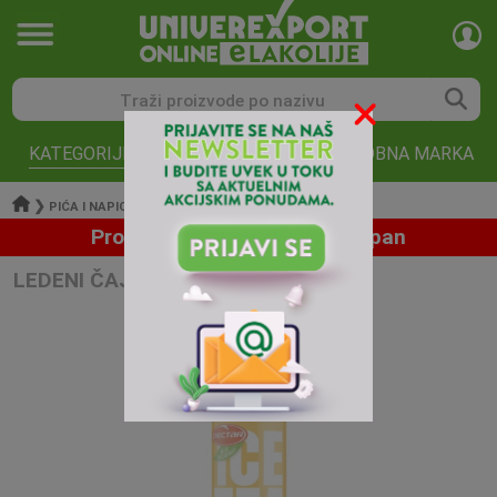
KATEGORIJE
AKCIJE
ROBNA MARKA
❯
❯
❯
PIĆA I NAPICI
SOKOVI NAPICI I
LEDENI CAJ
Proizvod trenutno nije dostupan
LEDENI ČAJ NECTAR BRESKVA 0,5L