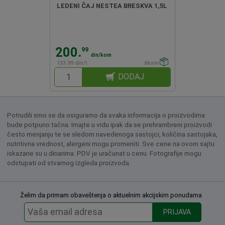
LEDENI ČAJ NESTEA BRESKVA 1,5L
200.
99
din/kom
133.99 din/l
6kom
DODAJ
Potrudili smo se da osiguramo da svaka informacija o proizvodima
bude potpuno tačna. Imajte u vidu ipak da se prehrambreni proizvodi
često menjanju te se sledom navedenoga sastojci, količina sastojaka,
nutritivna vrednost, alergeni mogu promeniti. Sve cene na ovom sajtu
iskazane su u dinarima. PDV je uračunat u cenu. Fotografije mogu
odstupati od stvarnog izgleda proizvoda.
Želim da primam obaveštenja o aktuelnim akcijskim ponudama
PRIJAVA