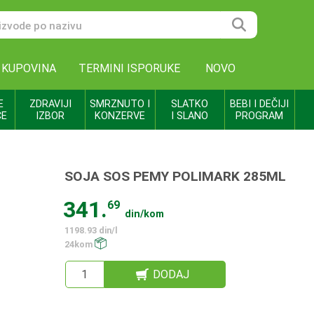
 KUPOVINA
TERMINI ISPORUKE
NOVO
E
ZDRAVIJI
SMRZNUTO I
SLATKO
BEBI I DEČIJI
CE
IZBOR
KONZERVE
I SLANO
PROGRAM
SOJA SOS PEMY POLIMARK 285ML
341.
69
din/kom
1198.93 din/l
24kom
DODAJ