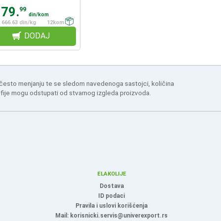
179.
99
din/kom
666.63 din/kg
12kom
DODAJ
 često menjanju te se sledom navedenoga sastojci, količina
afije mogu odstupati od stvarnog izgleda proizvoda.
ELAKOLIJE
Dostava
ID podaci
Pravila i uslovi korišćenja
Mail: korisnicki.servis@univerexport.rs