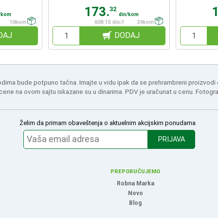
173.
32
/kom
din/kom
10kom
608.15 din/l
24kom
DAJ
DODAJ
odima bude potpuno tačna. Imajte u vidu ipak da se prehrambreni proizvodi
 cene na ovom sajtu iskazane su u dinarima. PDV je uračunat u cenu. Fotogr
Želim da primam obaveštenja o aktuelnim akcijskim ponudama
PRIJAVA
PREPORUČUJEMO
Robna Marka
Novo
Blog