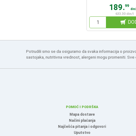
189.
99
din
633.30 din/l
DO
Potrudili smo se da osiguramo da svaka informacija o proizv
sastojaka, nutritivna vrednost, alergeni mogu promeniti. Sve
POMOĆ I PODRŠKA
Mapa dostave
Načini plaćanja
Najčešća pitanja i odgovori
Uputstvo