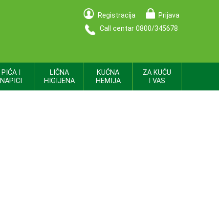
Registracija
Prijava
Call centar 0800/345678
PIĆA I
LIČNA
KUĆNA
ZA KUĆU
NAPICI
HIGIJENA
HEMIJA
I VAS