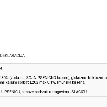
 DEKLARACIJA
je
30% (voda, so, SOJA, PSENICNO brasno), glukozno-fruktozni siru
s kalijum sorbat E202 max 0.1%, limunska kiselina.
U i PSENICU, a moze sadrzati u tragovima i SLACICU.