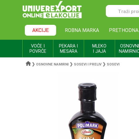
AKCIJE
ROBNA MARKA
PRETHODNA
VOĆE I
PEKARA I
MLEKO
OSNOVN
POVRĆE
MESARA
I JAJA
NAMIRNI
❯
❯
❯
OSNOVNE NAMIRNI
SOSEVI I PRELIV
SOSEVI