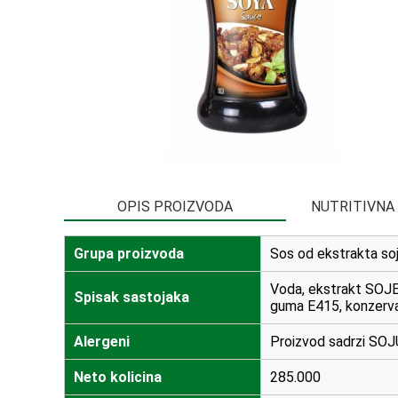
OPIS PROIZVODA
NUTRITIVNA
Grupa proizvoda
Sos od ekstrakta so
Voda, ekstrakt SOJE 
Spisak sastojaka
guma E415, konzervan
Alergeni
Proizvod sadrzi SOJ
Neto kolicina
285.000