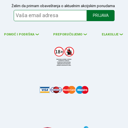
Želim da primam obaveštenja o aktuelnim akcijskim ponudama
PRIJAVA
POMOĆ I PODRŠKA
PREPORUČUJEMO
ELAKOLIJE
❮
❮
❮