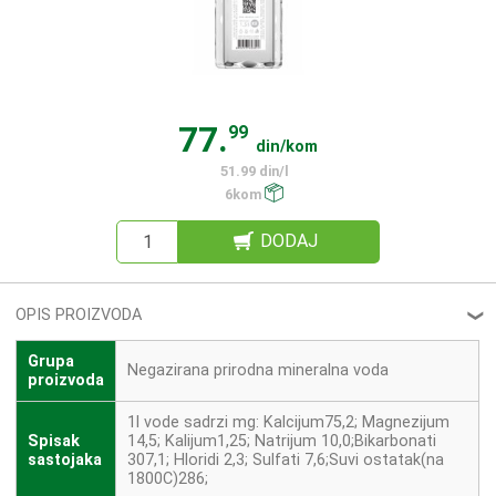
77.
99
din/kom
51.99 din/l
6kom
DODAJ
OPIS PROIZVODA
❮
Grupa
Negazirana prirodna mineralna voda
proizvoda
1l vode sadrzi mg: Kalcijum75,2; Magnezijum
Spisak
14,5; Kalijum1,25; Natrijum 10,0;Bikarbonati
sastojaka
307,1; Hloridi 2,3; Sulfati 7,6;Suvi ostatak(na
1800C)286;