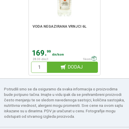
VODA NEGAZIRANA VRNJCI 6L
169.
99
din/kom
28.33 din/l
1kom
DODAJ
Potrudili smo se da osiguramo da svaka informacija o proizvodima
bude potpuno tačna. Imajte u vidu ipak da se prehrambreni proizvodi
često menjanju te se sledom navedenoga sastojci, količina sastojaka,
nutritivna vrednost, alergeni mogu promeniti. Sve cene na ovom sajtu
iskazane su u dinarima. PDV je uračunat u cenu. Fotografije mogu
odstupati od stvarnog izgleda proizvoda.