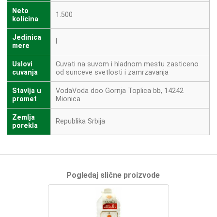
Neto
1.500
kolicina
Jedinica
l
mere
Uslovi
Cuvati na suvom i hladnom mestu zasticeno
cuvanja
od sunceve svetlosti i zamrzavanja
Stavlja u
VodaVoda doo Gornja Toplica bb, 14242
promet
Mionica
Zemlja
Republika Srbija
porekla
Pogledaj slične proizvode