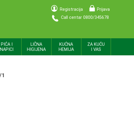
Registracija
Prijava
Call centar 0800/345678
PIĆA I
LIČNA
KUĆNA
ZA KUĆU
NAPICI
HIGIJENA
HEMIJA
I VAS
/1