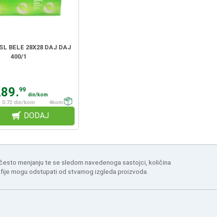
SL BELE 28X28 DAJ DAJ
400/1
289.
99
din/kom
0.72 din/kom
4kom
DODAJ
 često menjanju te se sledom navedenoga sastojci, količina
afije mogu odstupati od stvarnog izgleda proizvoda.