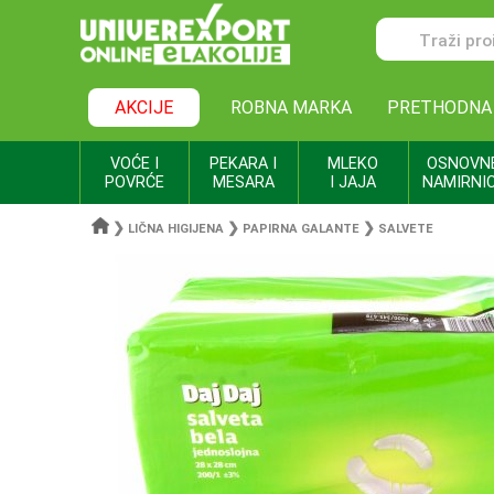
AKCIJE
ROBNA MARKA
PRETHODNA
VOĆE I
PEKARA I
MLEKO
OSNOVN
POVRĆE
MESARA
I JAJA
NAMIRNI
❯
❯
❯
LIČNA HIGIJENA
PAPIRNA GALANTE
SALVETE