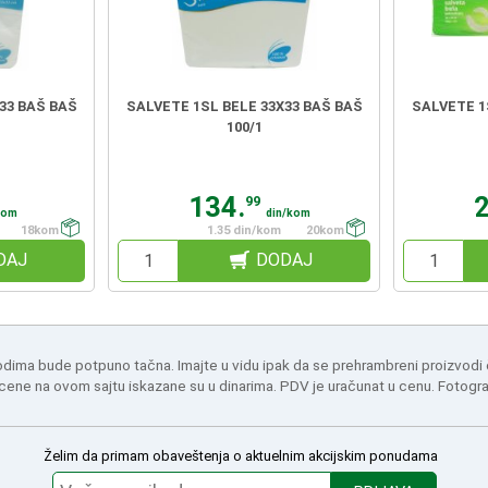
33 BAŠ BAŠ
SALVETE 1SL BELE 33X33 BAŠ BAŠ
SALVETE 1
100/1
134.
99
kom
din/kom
18kom
1.35 din/kom
20kom
DAJ
DODAJ
odima bude potpuno tačna. Imajte u vidu ipak da se prehrambreni proizvodi
 cene na ovom sajtu iskazane su u dinarima. PDV je uračunat u cenu. Fotogr
Želim da primam obaveštenja o aktuelnim akcijskim ponudama