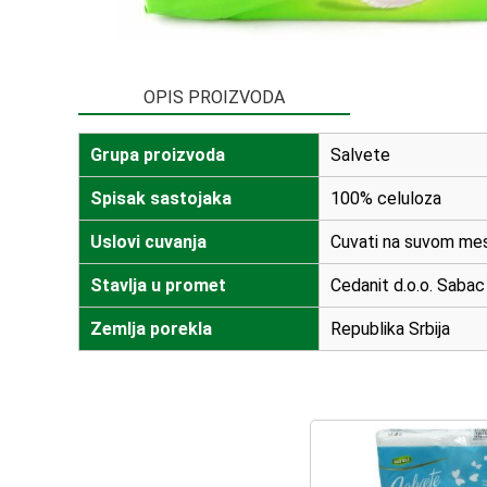
OPIS PROIZVODA
Grupa proizvoda
Salvete
Spisak sastojaka
100% celuloza
Uslovi cuvanja
Cuvati na suvom mes
Stavlja u promet
Cedanit d.o.o. Sabac
Zemlja porekla
Republika Srbija