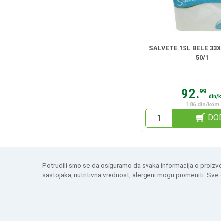
SALVETE 1SL BELE 33X
50/1
92.
99
din/
1.86 din/kom
DO
Potrudili smo se da osiguramo da svaka informacija o proizv
sastojaka, nutritivna vrednost, alergeni mogu promeniti. Sve