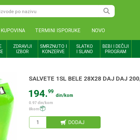
 KUPOVINA
TERMINI ISPORUKE
NOVO
E
ZDRAVIJI
SMRZNUTO I
SLATKO
BEBI I DEČIJI
CE
IZBOR
KONZERVE
I SLANO
PROGRAM
SALVETE 1SL BELE 28X28 DAJ DAJ 200
194.
99
din/kom
0.97 din/kom
8kom
DODAJ