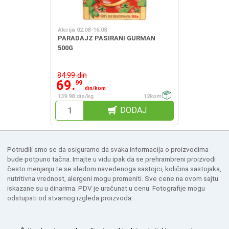
Akcija 02.08-16.08
PARADAJZ PASIRANI GURMAN
500G
84.99 din
69.
99
din/kom
139.98 din/kg
12kom
DODAJ
Potrudili smo se da osiguramo da svaka informacija o proizvodima
bude potpuno tačna. Imajte u vidu ipak da se prehrambreni proizvodi
često menjanju te se sledom navedenoga sastojci, količina sastojaka,
nutritivna vrednost, alergeni mogu promeniti. Sve cene na ovom sajtu
iskazane su u dinarima. PDV je uračunat u cenu. Fotografije mogu
odstupati od stvarnog izgleda proizvoda.