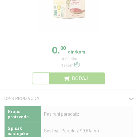
0.
00
din/kom
0.00 din/l
12kom
DODAJ
OPIS PROIZVODA
❮
Grupa
Pasirani paradajiz
proizvoda
Spisak
Sastojci:Paradajz 99.5%, so
sastojaka