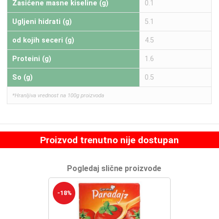
Zasićene masne kiseline (g)
0.1
Ugljeni hidrati (g)
5.1
od kojih seceri (g)
4.5
Proteini (g)
1.6
So (g)
0.5
*Hranljiva vrednost na 100g proizvoda
Proizvod trenutno nije dostupan
Pogledaj slične proizvode
-18%