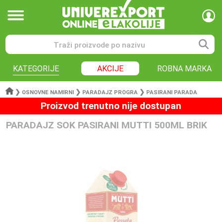
KATEGORIJE
AKCIJE
ROBNA MARKA
❯
❯
❯
OSNOVNE NAMIRNI
PARADAJZ PROGRA
PASIRANI PARADA
Proizvod trenutno nije dostupan
PARADAJZ SOK PASIRANI MUTTI 500ML BRIK