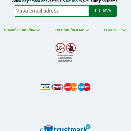
Želim da primam obaveštenja o aktuelnim akcijskim ponudama
PRIJAVA
POMOĆ I PODRŠKA
PREPORUČUJEMO
ELAKOLIJE
❮
❮
❮