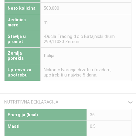
Neto kolicina
500.000
Jedinica
ml
mere
Stavlja u
-Ducla Trading d.o.o.Batajnicki drum
promet
299,11080 Zemun.
Zemlja
Italija
porekla
Uputsvo za
Nakon otvaranja drzati u frizideru,
upotrebu
upotrebiti u najvise 5 dana.
NUTRITIVNA DEKLARACIJA
❮
Energija (kcal)
36
Masti
0.5