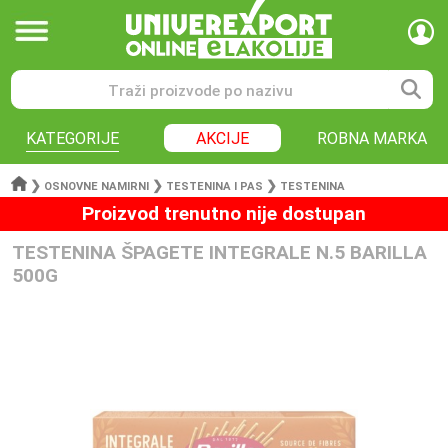
KATEGORIJE
AKCIJE
ROBNA MARKA
❯
❯
❯
OSNOVNE NAMIRNI
TESTENINA I PAS
TESTENINA
Proizvod trenutno nije dostupan
TESTENINA ŠPAGETE INTEGRALE N.5 BARILLA
500G