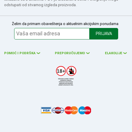
odstupati od stvarnog izgleda proizvoda.
Želim da primam obaveštenja o aktuelnim akcijskim ponudama
PRIJAVA
POMOĆ I PODRŠKA
PREPORUČUJEMO
ELAKOLIJE
❮
❮
❮