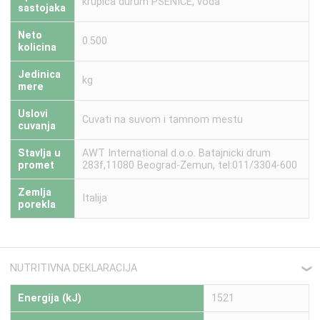
krupica durum PSENICE, voda
sastojaka
Neto
0.500
kolicina
Jedinica
kg
mere
Uslovi
Cuvati na suvom i tamnom mestu
cuvanja
Stavlja u
AWT International d.o.o. Batajnicki drum
promet
283f,11080 Beograd-Zemun, tel:011/3304-600
Zemlja
Italija
porekla
NUTRITIVNA DEKLARACIJA
❮
Energija (kJ)
1521