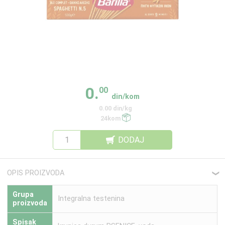
0.
00
din/kom
0.00 din/kg
24kom
DODAJ
OPIS PROIZVODA
❮
Grupa
Integralna testenina
proizvoda
Spisak