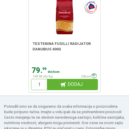
TESTENINA FUSILLI RADIJATOR
DANUBIUS 400G
79.
99
din/kom
199.98 din/kg
25kom
DODAJ
Potrudili smo se da osiguramo da svaka informacija o proizvodima
bude potpuno tačna. Imajte u vidu ipak da se prehrambreni proizvodi
često menjanju te se sledom navedenoga sastojci, količina sastojaka,
nutritivna vrednost, alergeni mogu promeniti. Sve cene na ovom sajtu
iskazane su u dinarima. PDV je uračunat u cenu. Fotografije mogu