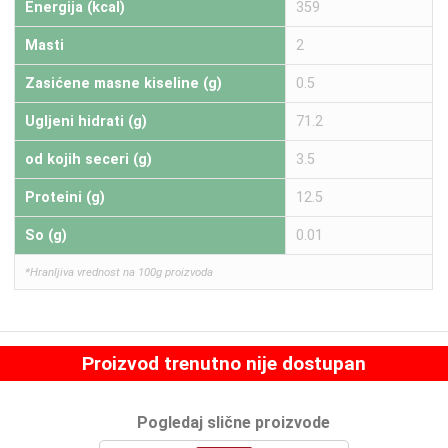
Energija (kcal)
359
Masti
2
Zasićene masne kiseline (g)
0.5
Ugljeni hidrati (g)
71.2
od kojih seceri (g)
3.5
Proteini (g)
12.5
So (g)
0.01
*Hranljiva vrednost na 100g proizvoda
Proizvod trenutno nije dostupan
Pogledaj slične proizvode