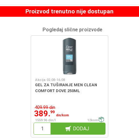
Proizvod trenutno nije dostupan
Pogledaj slične proizvode
Akcija 02.08-16.08
GEL ZA TUŠIRANJE MEN CLEAN
COMFORT DOVE 250ML
409.99 din
389.
99
din/kom
1559.96 din/l
12kom
DODAJ