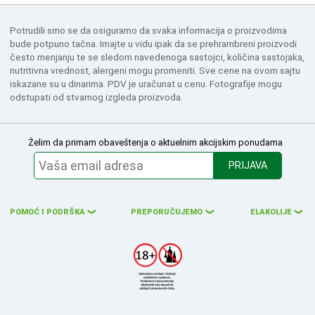
Potrudili smo se da osiguramo da svaka informacija o proizvodima
bude potpuno tačna. Imajte u vidu ipak da se prehrambreni proizvodi
često menjanju te se sledom navedenoga sastojci, količina sastojaka,
nutritivna vrednost, alergeni mogu promeniti. Sve cene na ovom sajtu
iskazane su u dinarima. PDV je uračunat u cenu. Fotografije mogu
odstupati od stvarnog izgleda proizvoda.
Želim da primam obaveštenja o aktuelnim akcijskim ponudama
PRIJAVA
POMOĆ I PODRŠKA
PREPORUČUJEMO
ELAKOLIJE
❮
❮
❮