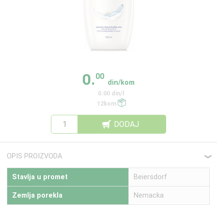
0.
00
din/kom
0.00 din/l
12kom
DODAJ
OPIS PROIZVODA
❮
Stavlja u promet
Beiersdorf
Zemlja porekla
Nemacka