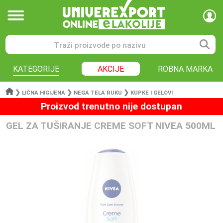
KATEGORIJE
AKCIJE
ROBNA MARKA
❯
❯
❯
LIČNA HIGIJENA
NEGA TELA RUKU
KUPKE I GELOVI
Proizvod trenutno nije dostupan
GEL ZA TUŠIRANJE CREME SOFT NIVEA 500ML