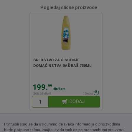
Pogledaj slične proizvode
SREDSTVO ZA ČIŠĆENJE
DOMAĆINSTVA BAŠ BAŠ 750ML
199.
99
din/kom
266.65 din/l
15kom
DODAJ
Potrudili smo se da osiguramo da svaka informacija o proizvodima
bude potpuno tačna. Imajte u vidu ipak da se prehrambreni proizvodi