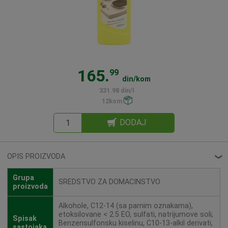
165.
99
din/kom
331.98 din/l
12kom
DODAJ
OPIS PROIZVODA
❮
Grupa
SREDSTVO ZA DOMACINSTVO
proizvoda
Alkohole, C12-14 (sa parnim oznakama),
etoksilovane < 2.5 EO, sulfati, natrijumove soli;
Spisak
Benzensulfonsku kiselinu, C10-13-alkil derivati,
sastojaka