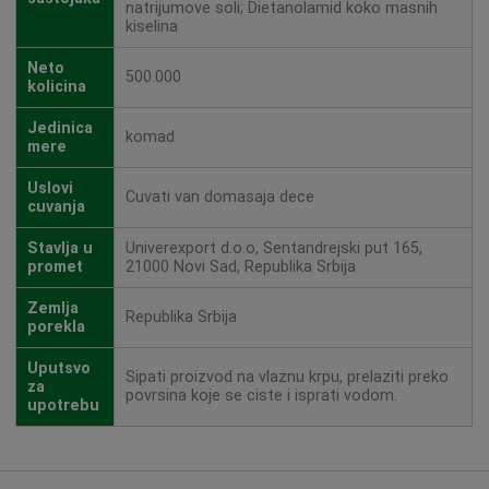
natrijumove soli; Dietanolamid koko masnih
kiselina
Neto
500.000
kolicina
Jedinica
komad
mere
Uslovi
Cuvati van domasaja dece
cuvanja
Stavlja u
Univerexport d.o.o, Sentandrejski put 165,
promet
21000 Novi Sad, Republika Srbija
Zemlja
Republika Srbija
porekla
Uputsvo
Sipati proizvod na vlaznu krpu, prelaziti preko
za
povrsina koje se ciste i isprati vodom.
upotrebu