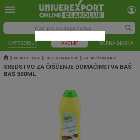
KATEGORIJE
AKCIJE
ROBNA MARKA
❯
❯
❯
KUĆNA HEMIJA
UNIVERZALNA SRE
ZA ODRŽAVANJE D
SREDSTVO ZA ČIŠĆENJE DOMAĆINSTVA BAŠ
BAŠ 500ML