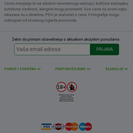
često menjanju te se sledom navedenoga sastojci, količina sastojaka,
nutritivna vrednost, alergeni mogu promeniti. Sve cene na ovom sajtu
iskazane su u dinarima. PDV je uračunat u cenu. Fotografije mogu
odstupati od stvarnog izgleda proizvoda.
Želim da primam obaveštenja o aktuelnim akcijskim ponudama
PRIJAVA
POMOĆ I PODRŠKA
PREPORUČUJEMO
ELAKOLIJE
❮
❮
❮