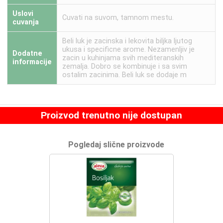
Uslovi
Cuvati na suvom, tamnom mestu.
cuvanja
Beli luk je zacinska i lekovita biljka ljutog
ukusa i specificne arome. Nezamenljiv je
Dodatne
zacin u kuhinjama svih mediteranskih
informacije
zemalja. Dobro se kombinuje i sa svim
ostalim zacinima. Beli luk se dodaje m
Proizvod trenutno nije dostupan
Pogledaj slične proizvode