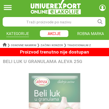
KATEGORIJE
AKCIJE
ROBNA MARKA
❯
❯
❯
OSNOVNE NAMIRNI
ZAČINI I KONZER
TRADICIONALNI Z
Proizvod trenutno nije dostupan
BELI LUK U GRANULAMA ALEVA 25G