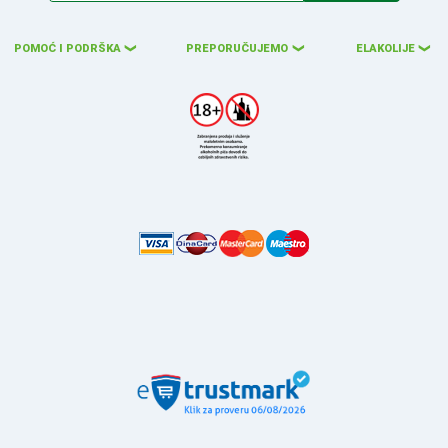
POMOĆ I PODRŠKA
PREPORUČUJEMO
ELAKOLIJE
❮
❮
❮