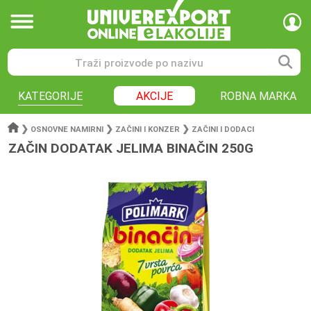
KATEGORIJE
AKCIJE
ROBNA MARKA
❯
❯
❯
OSNOVNE NAMIRNI
ZAČINI I KONZER
ZAČINI I DODACI
ZAČIN DODATAK JELIMA BINAČIN 250G