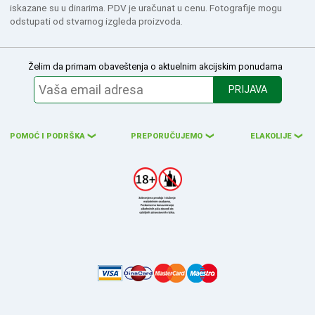
iskazane su u dinarima. PDV je uračunat u cenu. Fotografije mogu
odstupati od stvarnog izgleda proizvoda.
Želim da primam obaveštenja o aktuelnim akcijskim ponudama
PRIJAVA
POMOĆ I PODRŠKA
PREPORUČUJEMO
ELAKOLIJE
❮
❮
❮