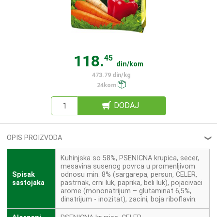
118.
45
din/kom
473.79 din/kg
24kom
DODAJ
OPIS PROIZVODA
❮
Kuhinjska so 58%, PSENICNA krupica, secer,
mesavina susenog povrca u promenljivom
Spisak
odnosu min. 8% (sargarepa, persun, CELER,
sastojaka
pastrnak, crni luk, paprika, beli luk), pojacivaci
arome (mononatrijum – glutaminat 6,5%,
dinatrijum - inozitat), zacini, boja riboflavin.