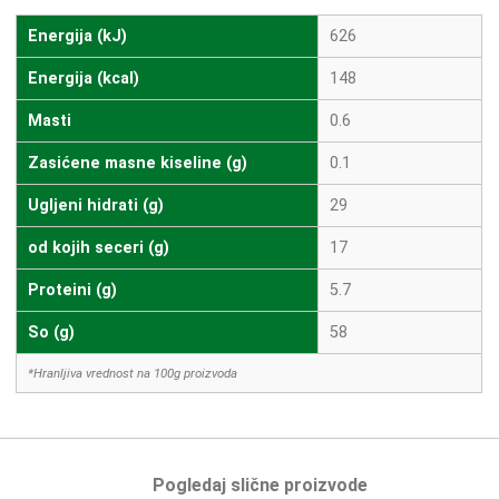
Energija (kJ)
626
Energija (kcal)
148
Masti
0.6
Zasićene masne kiseline (g)
0.1
Ugljeni hidrati (g)
29
od kojih seceri (g)
17
Proteini (g)
5.7
So (g)
58
*Hranljiva vrednost na 100g proizvoda
Pogledaj slične proizvode