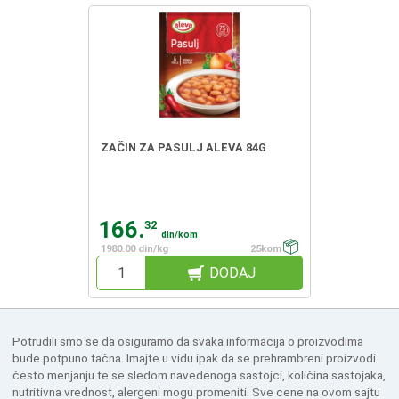
ZAČIN ZA PASULJ ALEVA 84G
166.
32
din/kom
1980.00 din/kg
25kom
DODAJ
Potrudili smo se da osiguramo da svaka informacija o proizvodima
bude potpuno tačna. Imajte u vidu ipak da se prehrambreni proizvodi
često menjanju te se sledom navedenoga sastojci, količina sastojaka,
nutritivna vrednost, alergeni mogu promeniti. Sve cene na ovom sajtu