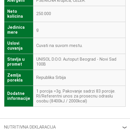
Alergeni
PSENICNA krupica, CELER.
Neto
250.000
kolicina
Jedinica
g
mere
Uslovi
Cuvati na suvom mestu.
cuvanja
Stavlja u
UNISOL D.O.O. Autoput Beograd - Novi Sad
promet
100B
Zemlja
Republika Srbija
porekla
1 porcija =3g. Pakovanje sadrzi 83 porcije.
Dodatne
RI/Referentni unos za prosecnu odraslu
informacije
osobu (8400kJ / 2000kcal)
NUTRITIVNA DEKLARACIJA
❮