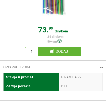
73.
99
din/kom
1.85 din/kom
50kom
DODAJ
OPIS PROIZVODA
❮
Stavlja u promet
PIRAMIDA 72
Zemlja porekla
BIH