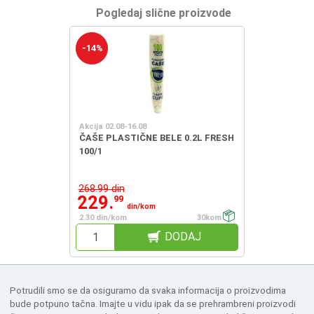
Pogledaj slične proizvode
-14%
Akcija 02.08-16.08
ČAŠE PLASTIČNE BELE 0.2L FRESH
100/1
268.99 din
229.
99
din/kom
2.30 din/kom
30kom
DODAJ
Potrudili smo se da osiguramo da svaka informacija o proizvodima
bude potpuno tačna. Imajte u vidu ipak da se prehrambreni proizvodi