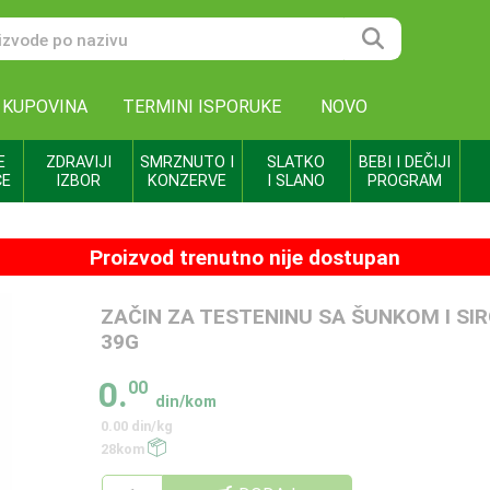
 KUPOVINA
TERMINI ISPORUKE
NOVO
E
ZDRAVIJI
SMRZNUTO I
SLATKO
BEBI I DEČIJI
CE
IZBOR
KONZERVE
I SLANO
PROGRAM
Proizvod trenutno nije dostupan
ZAČIN ZA TESTENINU SA ŠUNKOM I SI
39G
0.
00
din/kom
0.00 din/kg
28kom