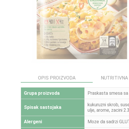
OPIS PROIZVODA
NUTRITIVNA
Grupa proizvoda
Praskasta smesa sa 
kukuruzni skrob, sus
Spisak sastojaka
ulje, arome, zacini 2
Alergeni
Moze da sadrzi GLU