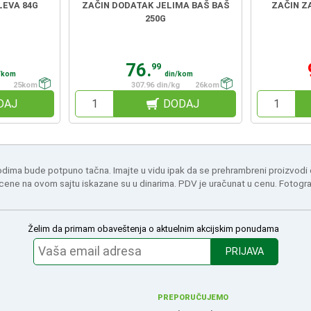
LEVA 84G
ZAČIN DODATAK JELIMA BAŠ BAŠ
ZAČIN Z
250G
76.
99
/kom
din/kom
25kom
307.96 din/kg
26kom
DAJ
DODAJ
odima bude potpuno tačna. Imajte u vidu ipak da se prehrambreni proizvodi
 cene na ovom sajtu iskazane su u dinarima. PDV je uračunat u cenu. Fotogr
Želim da primam obaveštenja o aktuelnim akcijskim ponudama
PRIJAVA
PREPORUČUJEMO