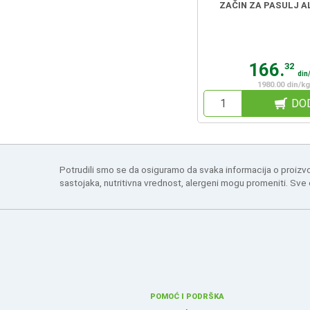
ZAČIN ZA PASULJ A
166.
32
din
1980.00 din/kg
DO
Potrudili smo se da osiguramo da svaka informacija o proizv
sastojaka, nutritivna vrednost, alergeni mogu promeniti. Sve
POMOĆ I PODRŠKA