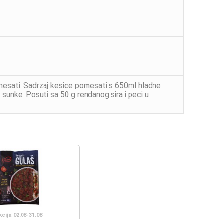
mesati. Sadrzaj kesice pomesati s 650ml hladne
i sunke. Posuti sa 50 g rendanog sira i peci u
kcija 02.08-31.08