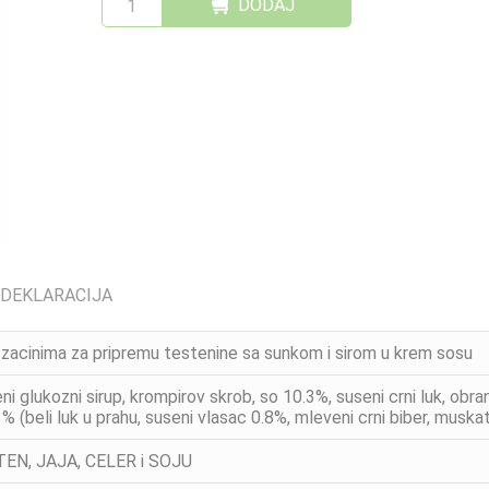
DODAJ
 DEKLARACIJA
zacinima za pripremu testenine sa sunkom i sirom u krem sosu
eni glukozni sirup, krompirov skrob, so 10.3%, suseni crni luk, o
.3% (beli luk u prahu, suseni vlasac 0.8%, mleveni crni biber, muskat
TEN, JAJA, CELER i SOJU