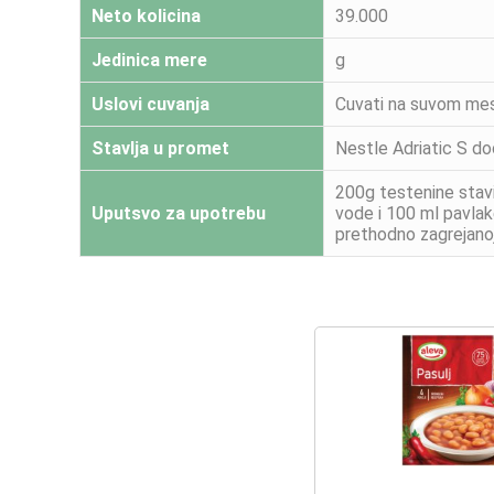
Neto kolicina
39.000
Jedinica mere
g
Uslovi cuvanja
Cuvati na suvom me
Stavlja u promet
Nestle Adriatic S d
200g testenine stavi
Uputsvo za upotrebu
vode i 100 ml pavlake
prethodno zagrejanoj