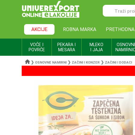
AKCIJE
ROBNA MARKA
PRETHODNA
VOĆE I
PEKARA I
MLEKO
OSNOVN
POVRĆE
MESARA
I JAJA
NAMIRNI
❯
❯
❯
OSNOVNE NAMIRNI
ZAČINI I KONZER
ZAČINI I DODACI