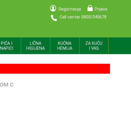
Registracija
Prijava
Call centar 0800/345678
PIĆA I
LIČNA
KUĆNA
ZA KUĆU
NAPICI
HIGIJENA
HEMIJA
I VAS
ROM C