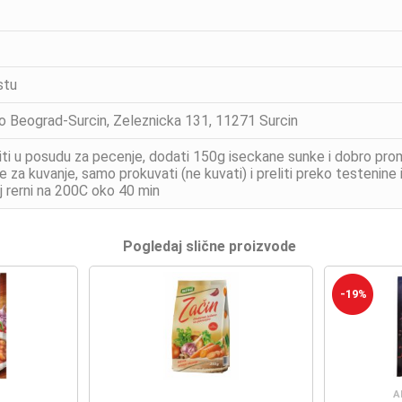
stu
oo Beograd-Surcin, Zeleznicka 131, 11271 Surcin
ti u posudu za pecenje, dodati 150g iseckane sunke i dobro pro
 za kuvanje, samo prokuvati (ne kuvati) i preliti preko testenine 
 rerni na 200C oko 40 min
Pogledaj slične proizvode
-19%
A