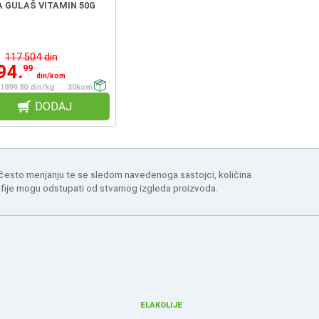
A GULAŠ VITAMIN 50G
117.504 din
94.
99
din/kom
1899.80 din/kg
30kom
DODAJ
 često menjanju te se sledom navedenoga sastojci, količina
afije mogu odstupati od stvarnog izgleda proizvoda.
ELAKOLIJE