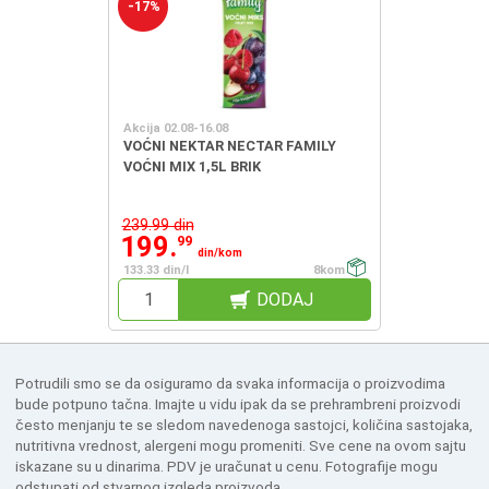
-17%
Akcija 02.08-16.08
VOĆNI NEKTAR NECTAR FAMILY
VOĆNI MIX 1,5L BRIK
239.99 din
199.
99
din/kom
133.33 din/l
8kom
DODAJ
Potrudili smo se da osiguramo da svaka informacija o proizvodima
bude potpuno tačna. Imajte u vidu ipak da se prehrambreni proizvodi
često menjanju te se sledom navedenoga sastojci, količina sastojaka,
nutritivna vrednost, alergeni mogu promeniti. Sve cene na ovom sajtu
iskazane su u dinarima. PDV je uračunat u cenu. Fotografije mogu
odstupati od stvarnog izgleda proizvoda.