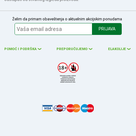
Želim da primam obaveštenja o aktuelnim akcijskim ponudama
PRIJAVA
POMOĆ I PODRŠKA
PREPORUČUJEMO
ELAKOLIJE
❮
❮
❮