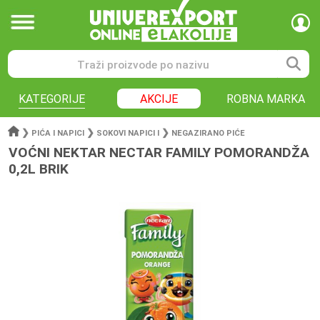
KATEGORIJE
AKCIJE
ROBNA MARKA
❯
❯
❯
PIĆA I NAPICI
SOKOVI NAPICI I
NEGAZIRANO PIĆE
VOĆNI NEKTAR NECTAR FAMILY POMORANDŽA
0,2L BRIK