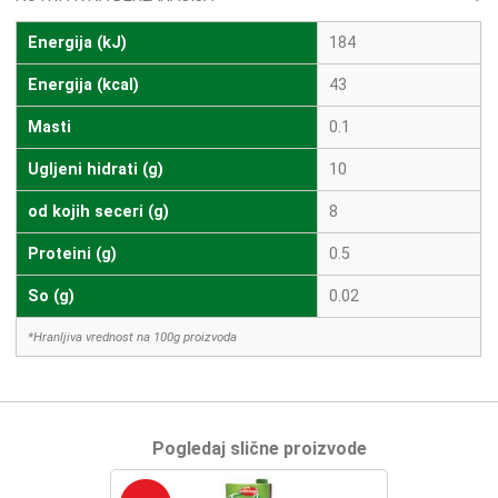
Energija (kJ)
184
Energija (kcal)
43
Masti
0.1
Ugljeni hidrati (g)
10
od kojih seceri (g)
8
Proteini (g)
0.5
So (g)
0.02
*Hranljiva vrednost na 100g proizvoda
Pogledaj slične proizvode