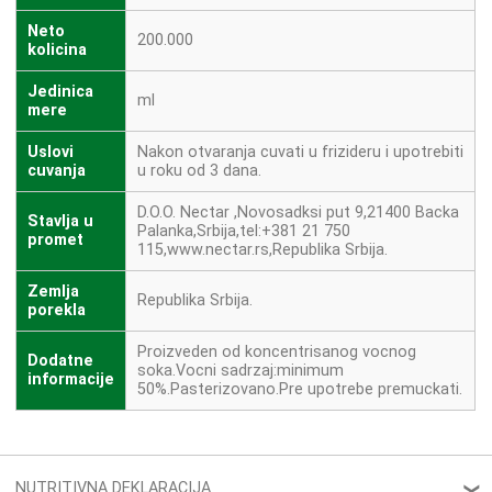
Neto
200.000
kolicina
Jedinica
ml
mere
Uslovi
Nakon otvaranja cuvati u frizideru i upotrebiti
cuvanja
u roku od 3 dana.
D.O.O. Nectar ,Novosadksi put 9,21400 Backa
Stavlja u
Palanka,Srbija,tel:+381 21 750
promet
115,www.nectar.rs,Republika Srbija.
Zemlja
Republika Srbija.
porekla
Proizveden od koncentrisanog vocnog
Dodatne
soka.Vocni sadrzaj:minimum
informacije
50%.Pasterizovano.Pre upotrebe premuckati.
NUTRITIVNA DEKLARACIJA
❮