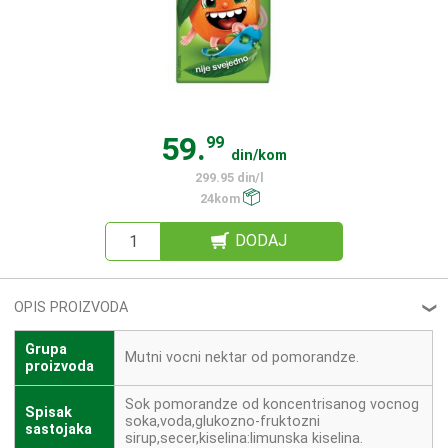
59.
99
din/kom
299.95 din/l
24kom
DODAJ
OPIS PROIZVODA
❮
Grupa
Mutni vocni nektar od pomorandze.
proizvoda
Sok pomorandze od koncentrisanog vocnog
Spisak
soka,voda,glukozno-fruktozni
sastojaka
sirup,secer,kiselina:limunska kiselina.