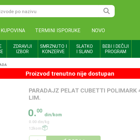
 KUPOVINA
TERMINI ISPORUKE
NOVO
E
ZDRAVIJI
SMRZNUTO I
SLATKO
BEBI I DEČIJI
CE
IZBOR
KONZERVE
I SLANO
PROGRAM
RADA
Proizvod trenutno nije dostupan
PARADAJZ PELAT CUBETTI POLIMARK 
LIM.
0.
00
din/kom
0.00 din/kg
12kom