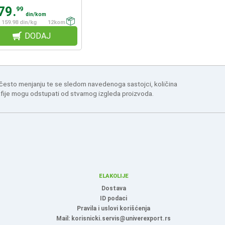
79.
99
din/kom
159.98 din/kg
12kom
DODAJ
 često menjanju te se sledom navedenoga sastojci, količina
afije mogu odstupati od stvarnog izgleda proizvoda.
ELAKOLIJE
Dostava
ID podaci
Pravila i uslovi korišćenja
Mail: korisnicki.servis@univerexport.rs