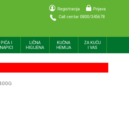
Registracija
Prijava
Call centar 0800/345678
PIĆA I
LIČNA
KUĆNA
ZA KUĆU
NAPICI
HIGIJENA
HEMIJA
I VAS
400G