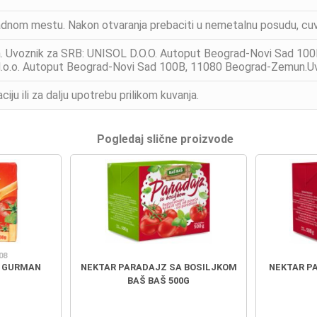
adnom mestu. Nakon otvaranja prebaciti u nemetalnu posudu, cuvati
ija. Uvoznik za SRB: UNISOL D.O.O. Autoput Beograd-Novi Sad 10
 d.o.o. Autoput Beograd-Novi Sad 100B, 11080 Beograd-Zemun.Uve
u ili za dalju upotrebu prilikom kuvanja.
Pogledaj slične proizvode
08
I GURMAN
NEKTAR PARADAJZ SA BOSILJKOM
NEKTAR PA
BAŠ BAŠ 500G