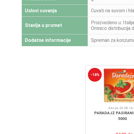
Uslovi cuvanja
Cuvati na suvom i hl
Proizvedeno u: Ital
Stavlja u promet
Omnico distribucija
Dodatne informacije
Spreman za konzumacij
-18%
Akcija 02.08-16.
PARADAJZ PASIRAN
500G