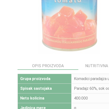
OPIS PROIZVODA
NUTRITIVNA
Grupa proizvoda
Komadici paradajza u
Spisak sastojaka
Paradajz 60%, sok od 
Neto kolicina
400.000
Jedinica mere
g