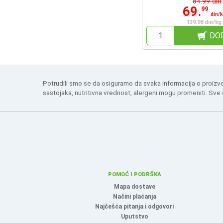
84.99 din
69.
99
din/
139.98 din/kg
DO
Potrudili smo se da osiguramo da svaka informacija o proizv
sastojaka, nutritivna vrednost, alergeni mogu promeniti. Sve
POMOĆ I PODRŠKA
Mapa dostave
Načini plaćanja
Najčešća pitanja i odgovori
Uputstvo