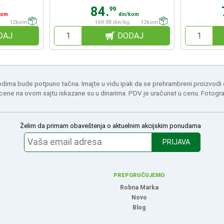
84.
99
kom
din/kom
12kom
169.98 din/kg
12kom
DAJ
DODAJ
odima bude potpuno tačna. Imajte u vidu ipak da se prehrambreni proizvodi
 cene na ovom sajtu iskazane su u dinarima. PDV je uračunat u cenu. Fotogr
Želim da primam obaveštenja o aktuelnim akcijskim ponudama
PRIJAVA
PREPORUČUJEMO
Robna Marka
Novo
Blog