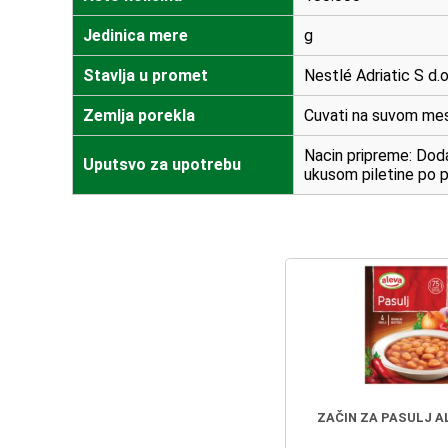
Jedinica mere
g
Stavlja u promet
Nestlé Adriatic S d.
Zemlja porekla
Cuvati na suvom me
Nacin pripreme: Doda
Uputsvo za upotrebu
ukusom piletine po p
ZAČIN ZA PASULJ A