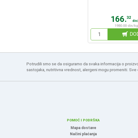
166.
32
din
1980.00 din/kg
DO
Potrudili smo se da osiguramo da svaka informacija o proizv
sastojaka, nutritivna vrednost, alergeni mogu promeniti. Sve
POMOĆ I PODRŠKA
Mapa dostave
Načini plaćanja