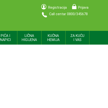
Registracija
Prijava
Call centar 0800/345678
PIĆA I
LIČNA
KUĆNA
ZA KUĆU
NAPICI
HIGIJENA
HEMIJA
I VAS