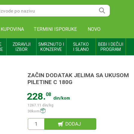
 KUPOVINA
TERMINI ISPORUKE
NOVO
E
ZDRAVIJI
SMRZNUTO I
SLATKO
BEBI I DEČIJI
CE
IZBOR
KONZERVE
I SLANO
PROGRAM
ZAČIN DODATAK JELIMA SA UKUSOM
PILETINE C 180G
228.
08
din/kom
1267.11 din/kg
30kom
DODAJ