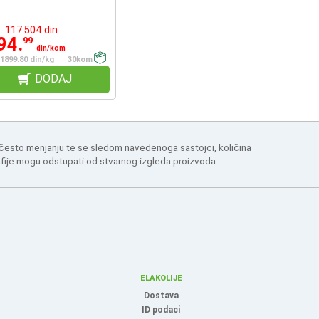
117.504 din
94.
99
din/kom
1899.80 din/kg
30kom
DODAJ
 često menjanju te se sledom navedenoga sastojci, količina
afije mogu odstupati od stvarnog izgleda proizvoda.
ELAKOLIJE
Dostava
ID podaci