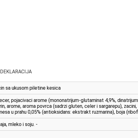
 DEKLARACIJA
cin sa ukusom piletine kesica
secer, pojacivaci arome (mononatrijum-glutaminat 4,9%, dinatrijum
rin, arome, aroma povrca (sadrzi gluten, celer i sargarepu), zacini,
sa u prahu 0,05% (antioksidans: ekstrakt ruzmarina), boja (ribofl
aja, mleko i soju. -