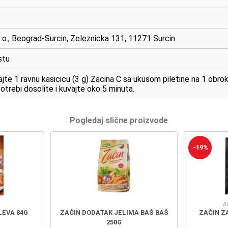
o.o., Beograd-Surcin, Zeleznicka 131, 11271 Surcin
stu
jte 1 ravnu kasicicu (3 g) Zacina C sa ukusom piletine na 1 obrok
otrebi dosolite i kuvajte oko 5 minuta.
Pogledaj slične proizvode
-19%
A
LEVA 84G
ZAČIN DODATAK JELIMA BAŠ BAŠ
ZAČIN Z
250G