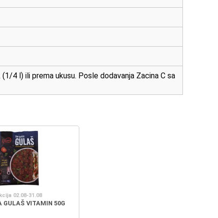
 (1/4 l) ili prema ukusu. Posle dodavanja Zacina C sa
kcija 02.08-31.08
A GULAŠ VITAMIN 50G