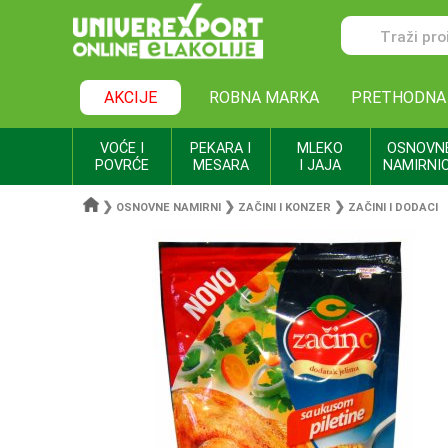
AKCIJE
ROBNA MARKA
PRETHODNA
VOĆE I
PEKARA I
MLEKO
OSNOVN
POVRĆE
MESARA
I JAJA
NAMIRNI
❯
❯
❯
OSNOVNE NAMIRNI
ZAČINI I KONZER
ZAČINI I DODACI