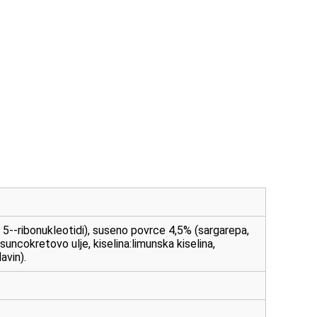
 5--ribonukleotidi), suseno povrce 4,5% (sargarepa,
 suncokretovo ulje, kiselina:limunska kiselina,
avin).