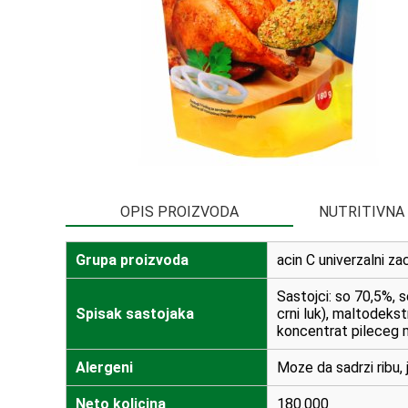
OPIS PROIZVODA
NUTRITIVNA
Grupa proizvoda
acin C univerzalni za
Sastojci: so 70,5%, 
Spisak sastojaka
crni luk), maltodekst
koncentrat pileceg me
Alergeni
Moze da sadrzi ribu, j
Neto kolicina
180.000