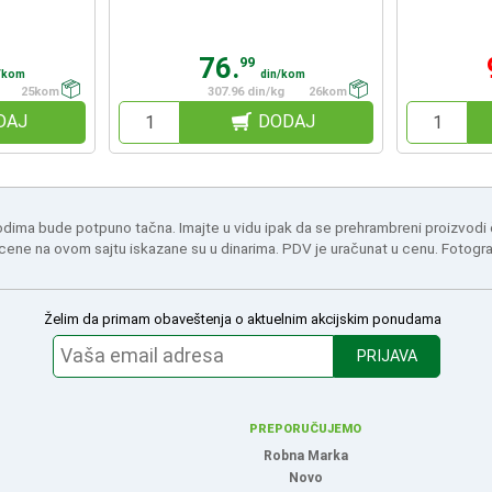
76.
99
/kom
din/kom
25kom
307.96 din/kg
26kom
DAJ
DODAJ
odima bude potpuno tačna. Imajte u vidu ipak da se prehrambreni proizvodi
 cene na ovom sajtu iskazane su u dinarima. PDV je uračunat u cenu. Fotogr
Želim da primam obaveštenja o aktuelnim akcijskim ponudama
PRIJAVA
PREPORUČUJEMO
Robna Marka
Novo