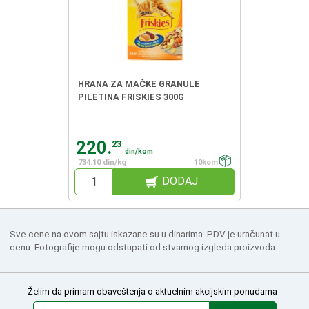
HRANA ZA MAČKE GRANULE
PILETINA FRISKIES 300G
220.
23
din/kom
734.10 din/kg
10kom
DODAJ
Sve cene na ovom sajtu iskazane su u dinarima. PDV je uračunat u
cenu. Fotografije mogu odstupati od stvarnog izgleda proizvoda.
Želim da primam obaveštenja o aktuelnim akcijskim ponudama