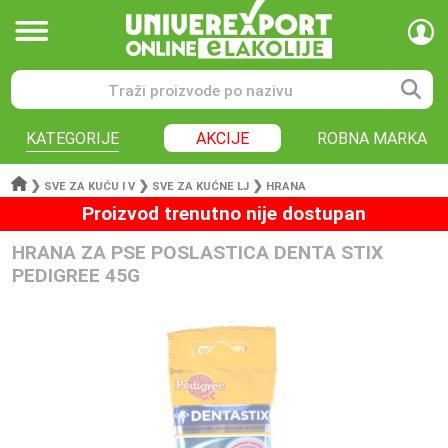
KATEGORIJE
AKCIJE
ROBNA MARKA
❯
❯
❯
SVE ZA KUĆU I V
SVE ZA KUĆNE LJ
HRANA
Proizvod trenutno nije dostupan
HRANA ZA PSE POSLASTICA DENTA STIX
PEDIGREE 45G