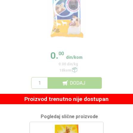
0.
00
din/kom
0.00 din/kg
18kom
DODAJ
Proizvod trenutno nije dostupan
Pogledaj slične proizvode