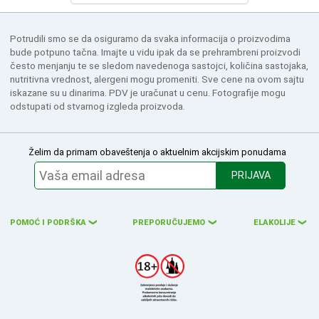
Potrudili smo se da osiguramo da svaka informacija o proizvodima
bude potpuno tačna. Imajte u vidu ipak da se prehrambreni proizvodi
često menjanju te se sledom navedenoga sastojci, količina sastojaka,
nutritivna vrednost, alergeni mogu promeniti. Sve cene na ovom sajtu
iskazane su u dinarima. PDV je uračunat u cenu. Fotografije mogu
odstupati od stvarnog izgleda proizvoda.
Želim da primam obaveštenja o aktuelnim akcijskim ponudama
PRIJAVA
POMOĆ I PODRŠKA
PREPORUČUJEMO
ELAKOLIJE
❮
❮
❮