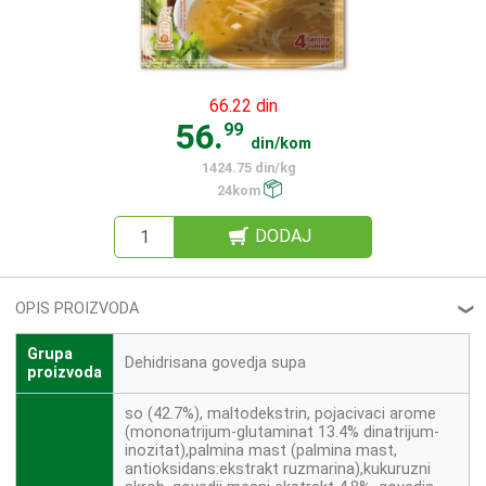
66.22 din
56.
99
din/kom
1424.75 din/kg
24kom
DODAJ
OPIS PROIZVODA
❮
Grupa
Dehidrisana govedja supa
proizvoda
so (42.7%), maltodekstrin, pojacivaci arome
(mononatrijum-glutaminat 13.4% dinatrijum-
inozitat),palmina mast (palmina mast,
antioksidans:ekstrakt ruzmarina),kukuruzni