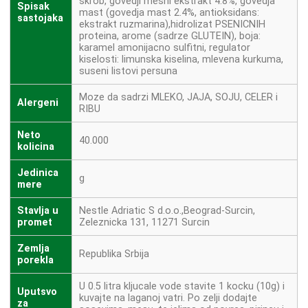
skrob, govedji mesni ekstrakt 4.8%, govedja
Spisak
mast (govedja mast 2.4%, antioksidans:
sastojaka
ekstrakt ruzmarina),hidrolizat PSENICNIH
proteina, arome (sadrze GLUTEIN), boja:
karamel amonijacno sulfitni, regulator
kiselosti: limunska kiselina, mlevena kurkuma,
suseni listovi persuna
Moze da sadrzi MLEKO, JAJA, SOJU, CELER i
Alergeni
RIBU
Neto
40.000
kolicina
Jedinica
g
mere
Stavlja u
Nestle Adriatic S d.o.o.,Beograd-Surcin,
promet
Zeleznicka 131, 11271 Surcin
Zemlja
Republika Srbija
porekla
U 0.5 litra kljucale vode stavite 1 kocku (10g) i
Uputsvo
kuvajte na laganoj vatri. Po zelji dodajte
za