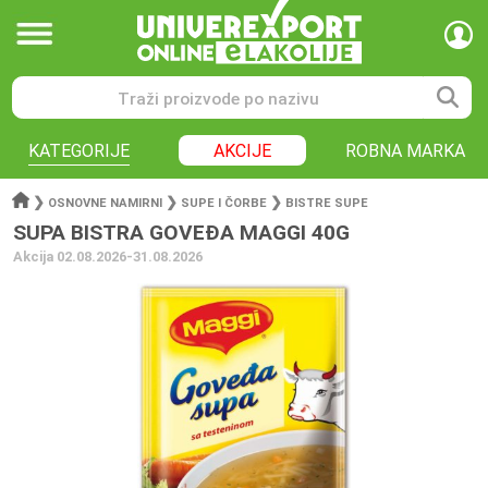
KATEGORIJE
AKCIJE
ROBNA MARKA
❯
❯
❯
OSNOVNE NAMIRNI
SUPE I ČORBE
BISTRE SUPE
SUPA BISTRA GOVEĐA MAGGI 40G
Akcija 02.08.2026-31.08.2026