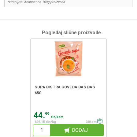
*Hranljiva vrednost na 100g proizvoda
Pogledaj slične proizvode
SUPA BISTRA GOVEĐA BAŠ BAŠ
65G
44.
99
din/kom
692.15 din/kg
30kom
DODAJ