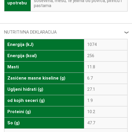
sosevima, mesu, te jelima od povrca, pirincu i
upotrebu
pastama
NUTRITIVNA DEKLARACIJA
❮
Energija (kJ)
1074
Energija (kcal)
256
Masti
11.8
Zasićene masne kiseline (g)
6.7
Ugljeni hidrati (g)
27.1
od kojih seceri (g)
1.9
Proteini (g)
10.2
So (g)
47.7