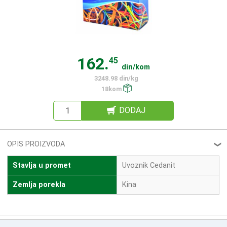
162.
45
din/kom
3248.98 din/kg
18kom
DODAJ
OPIS PROIZVODA
❮
Stavlja u promet
Uvoznik Cedanit
Zemlja porekla
Kina