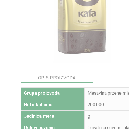
OPIS PROIZVODA
Grupa proizvoda
Mesavina przene ml
Neto kolicina
200.000
Jedinica mere
g
Uslovi cuvanja
Cuvati na suvom i hl