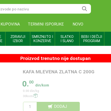
 KUPOVINA
TERMINI ISPORUKE
NOVO
E
ZDRAVIJI
SMRZNUTO I
SLATKO
BEBI I DEČIJI
CE
IZBOR
KONZERVE
I SLANO
PROGRAM
Proizvod trenutno nije dostupan
KAFA MLEVENA ZLATNA C 200G
0.
00
din/kom
0.00 din/kg
30kom
DODAJ