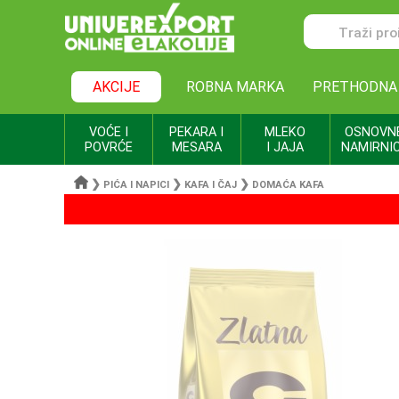
AKCIJE
ROBNA MARKA
PRETHODNA
VOĆE I
PEKARA I
MLEKO
OSNOVN
POVRĆE
MESARA
I JAJA
NAMIRNI
❯
❯
❯
PIĆA I NAPICI
KAFA I ČAJ
DOMAĆA KAFA