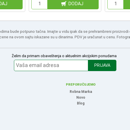
DAJ
DODAJ
odima bude potpuno tačna. Imajte u vidu ipak da se prehrambreni proizvodi
 cene na ovom sajtu iskazane su u dinarima. PDV je uračunat u cenu. Fotogr
Želim da primam obaveštenja o aktuelnim akcijskim ponudama
PRIJAVA
PREPORUČUJEMO
Robna Marka
Novo
Blog