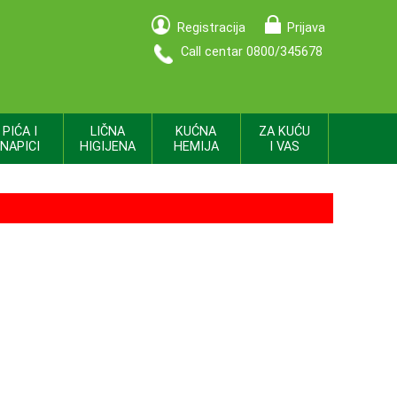
Registracija
Prijava
Call centar 0800/345678
PIĆA I
LIČNA
KUĆNA
ZA KUĆU
NAPICI
HIGIJENA
HEMIJA
I VAS