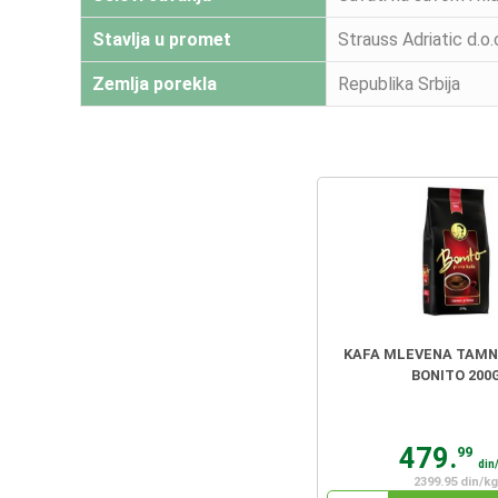
Stavlja u promet
Strauss Adriatic d.o.
Zemlja porekla
Republika Srbija
KAFA MLEVENA TAMN
BONITO 200
479.
99
din
2399.95 din/kg