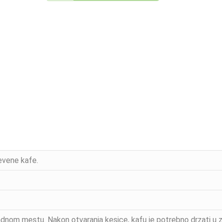
evene kafe.
adnom mestu. Nakon otvaranja kesice, kafu je potrebno drzati u 