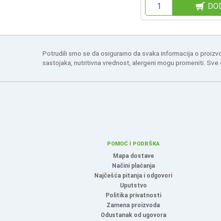
DO
Potrudili smo se da osiguramo da svaka informacija o proizv
sastojaka, nutritivna vrednost, alergeni mogu promeniti. Sve
POMOĆ I PODRŠKA
Mapa dostave
Načini plaćanja
Najčešća pitanja i odgovori
Uputstvo
Politika privatnosti
Zamena proizvoda
Odustanak od ugovora