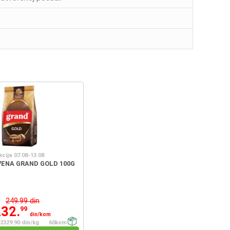
kcija 07.08-13.08
ENA GRAND GOLD 100G
249.99 din
232.
99
din/kom
2329.90 din/kg
60kom