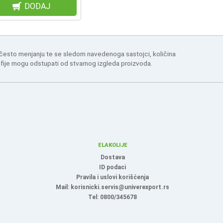
DODAJ
 često menjanju te se sledom navedenoga sastojci, količina
afije mogu odstupati od stvarnog izgleda proizvoda.
ELAKOLIJE
Dostava
ID podaci
Pravila i uslovi korišćenja
Mail: korisnicki.servis@univerexport.rs
Tel: 0800/345678