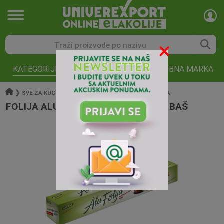
KATEGORIJE
AKCIJE
ROBNA MARKA
❯
❯
❯
SVE ZA KUĆU I V
FOLIJE KESE PA
FOLIJE KESE PA
FOLIJA ALUMINIJUMSKA 100M BAŠ BAŠ