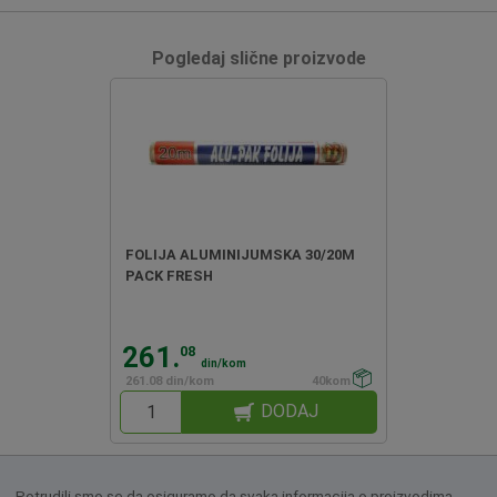
Pogledaj slične proizvode
FOLIJA ALUMINIJUMSKA 30/20M
PACK FRESH
261.
08
din/kom
261.08 din/kom
40kom
DODAJ
Potrudili smo se da osiguramo da svaka informacija o proizvodima