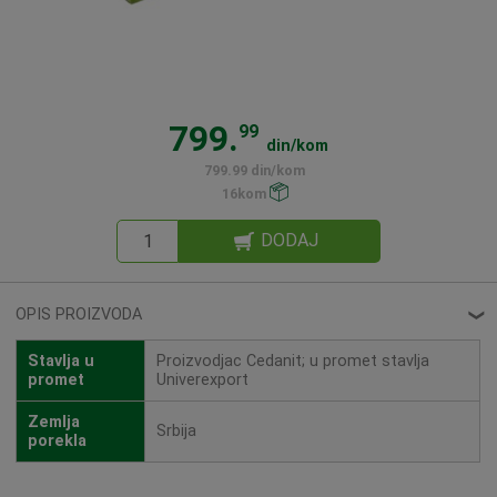
799.
99
din/kom
799.99 din/kom
16kom
DODAJ
OPIS PROIZVODA
❮
Stavlja u
Proizvodjac Cedanit; u promet stavlja
promet
Univerexport
Zemlja
Srbija
porekla