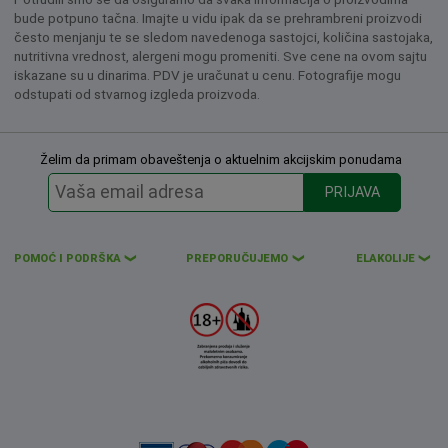
bude potpuno tačna. Imajte u vidu ipak da se prehrambreni proizvodi
često menjanju te se sledom navedenoga sastojci, količina sastojaka,
nutritivna vrednost, alergeni mogu promeniti. Sve cene na ovom sajtu
iskazane su u dinarima. PDV je uračunat u cenu. Fotografije mogu
odstupati od stvarnog izgleda proizvoda.
Želim da primam obaveštenja o aktuelnim akcijskim ponudama
PRIJAVA
POMOĆ I PODRŠKA
PREPORUČUJEMO
ELAKOLIJE
❮
❮
❮