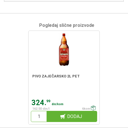
Pogledaj slične proizvode
PIVO ZAJEČARSKO 2L PET
324.
99
din/kom
162.50 din/l
6kom
DODAJ