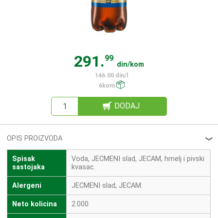
291.
99
din/kom
146.00 din/l
6kom
DODAJ
OPIS PROIZVODA
❮
Spisak
Voda, JECMENI slad, JECAM, hmelj i pivski
sastojaka
kvasac.
Alergeni
JECMENI slad, JECAM.
Neto kolicina
2.000