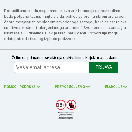
Potrudili smo se da osiguramo da svaka informacija o proizvodima
bude potpuno tačna. Imajte u vidu ipak da se prehrambreni proizvodi
često menjanju te se sledom navedenoga sastojci, količina sastojaka,
nutritivna vrednost, alergeni mogu promeniti. Sve cene na ovom sajtu
iskazane su u dinarima. PDV je uračunat u cenu. Fotografije mogu
odstupati od stvarnog izgleda proizvoda.
Želim da primam obaveštenja o aktuelnim akcijskim ponudama
PRIJAVA
POMOĆ I PODRŠKA
PREPORUČUJEMO
ELAKOLIJE
❮
❮
❮