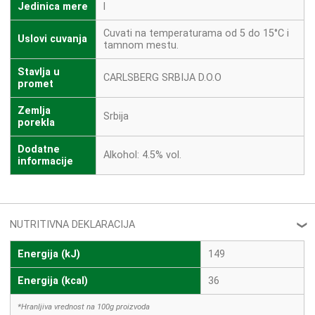
Jedinica mere
l
Cuvati na temperaturama od 5 do 15°C i
Uslovi cuvanja
tamnom mestu.
Stavlja u
CARLSBERG SRBIJA D.O.O
promet
Zemlja
Srbija
porekla
Dodatne
Alkohol: 4.5% vol.
informacije
NUTRITIVNA DEKLARACIJA
❮
Energija (kJ)
149
Energija (kcal)
36
*Hranljiva vrednost na 100g proizvoda