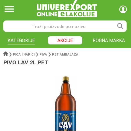
KATEGORIJE
AKCIJE
ROBNA MARKA
❯
❯
❯
PIĆA I NAPICI
PIVA
PET AMBALAŽA
PIVO LAV 2L PET