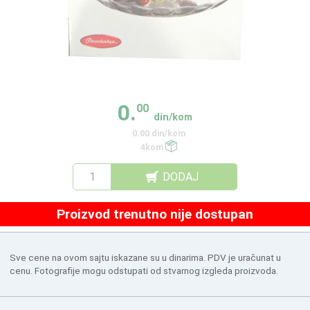
0.
00
din/kom
0.00 din/kom
4kom
DODAJ
Proizvod trenutno nije dostupan
Sve cene na ovom sajtu iskazane su u dinarima. PDV je uračunat u
cenu. Fotografije mogu odstupati od stvarnog izgleda proizvoda.