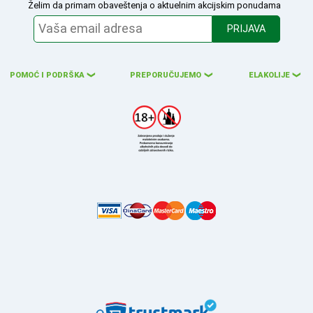
Želim da primam obaveštenja o aktuelnim akcijskim ponudama
PRIJAVA
POMOĆ I PODRŠKA
PREPORUČUJEMO
ELAKOLIJE
❮
❮
❮