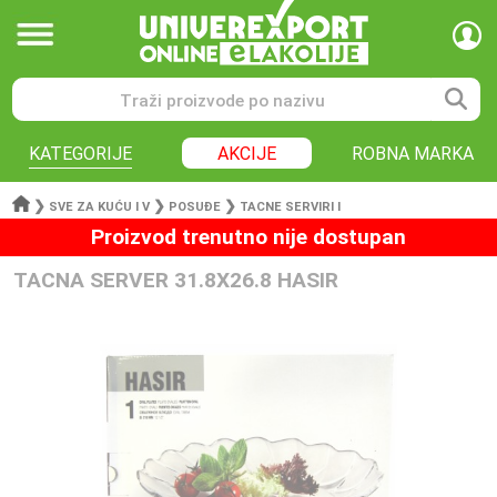
KATEGORIJE
AKCIJE
ROBNA MARKA
❯
❯
❯
SVE ZA KUĆU I V
POSUĐE
TACNE SERVIRI I
Proizvod trenutno nije dostupan
TACNA SERVER 31.8X26.8 HASIR