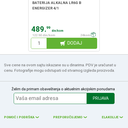
BATERIJA ALKALNA LR6G B
ENERGIZER 4/1
489.
99
din/kom
122.50 din/kom
24kom
DODAJ
Sve cene na ovom sajtu iskazane su u dinarima. PDV je uračunat u
cenu. Fotografije mogu odstupati od stvarnog izgleda proizvoda.
Želim da primam obaveštenja o aktuelnim akcijskim ponudama
PRIJAVA
POMOĆ I PODRŠKA
PREPORUČUJEMO
ELAKOLIJE
❮
❮
❮