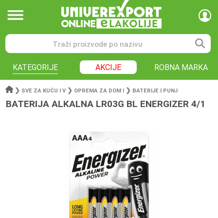
KATEGORIJE
AKCIJE
ROBNA MARKA
❯
❯
❯
SVE ZA KUĆU I V
OPREMA ZA DOM I
BATERIJE I PUNJ
BATERIJA ALKALNA LR03G BL ENERGIZER 4/1