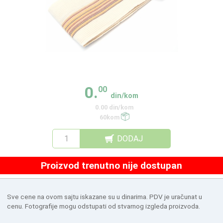
0.
00
din/kom
0.00 din/kom
60kom
DODAJ
Proizvod trenutno nije dostupan
Sve cene na ovom sajtu iskazane su u dinarima. PDV je uračunat u
cenu. Fotografije mogu odstupati od stvarnog izgleda proizvoda.