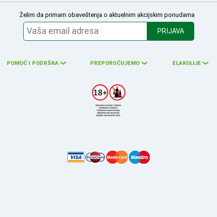
Želim da primam obaveštenja o aktuelnim akcijskim ponudama
PRIJAVA
POMOĆ I PODRŠKA
PREPORUČUJEMO
ELAKOLIJE
❮
❮
❮