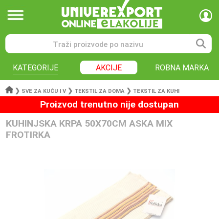
KATEGORIJE
AKCIJE
ROBNA MARKA
❯
❯
❯
SVE ZA KUĆU I V
TEKSTIL ZA DOMA
TEKSTIL ZA KUHI
Proizvod trenutno nije dostupan
KUHINJSKA KRPA 50X70CM ASKA MIX
FROTIRKA