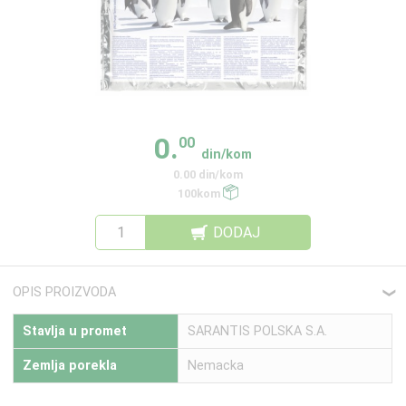
0.
00
din/kom
0.00 din/kom
100kom
DODAJ
OPIS PROIZVODA
❮
Stavlja u promet
SARANTIS POLSKA S.A.
Zemlja porekla
Nemacka