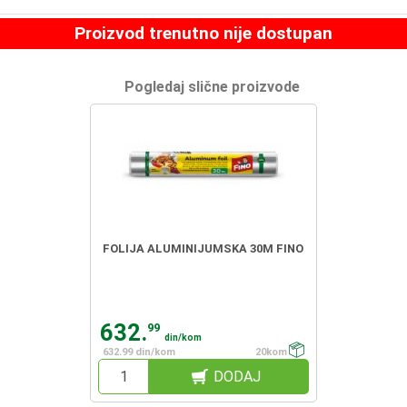
Proizvod trenutno nije dostupan
Pogledaj slične proizvode
FOLIJA ALUMINIJUMSKA 30M FINO
632.
99
din/kom
632.99 din/kom
20kom
DODAJ