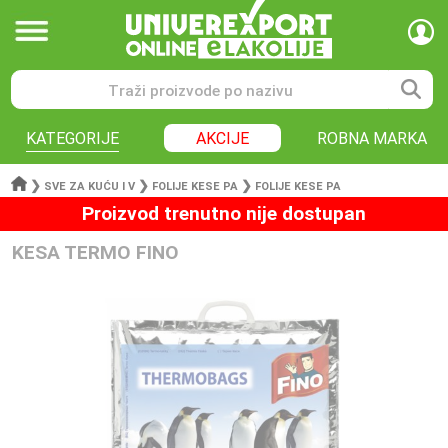
KATEGORIJE
AKCIJE
ROBNA MARKA
❯
❯
❯
SVE ZA KUĆU I V
FOLIJE KESE PA
FOLIJE KESE PA
Proizvod trenutno nije dostupan
KESA TERMO FINO