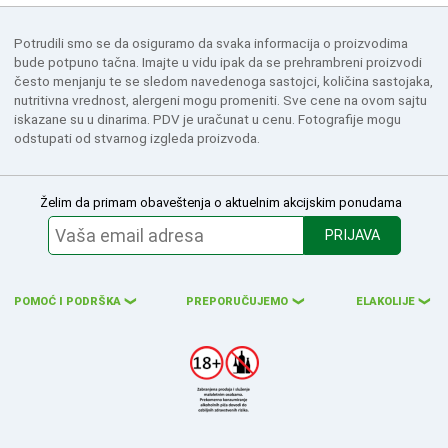
Potrudili smo se da osiguramo da svaka informacija o proizvodima
bude potpuno tačna. Imajte u vidu ipak da se prehrambreni proizvodi
često menjanju te se sledom navedenoga sastojci, količina sastojaka,
nutritivna vrednost, alergeni mogu promeniti. Sve cene na ovom sajtu
iskazane su u dinarima. PDV je uračunat u cenu. Fotografije mogu
odstupati od stvarnog izgleda proizvoda.
Želim da primam obaveštenja o aktuelnim akcijskim ponudama
PRIJAVA
POMOĆ I PODRŠKA
PREPORUČUJEMO
ELAKOLIJE
❮
❮
❮