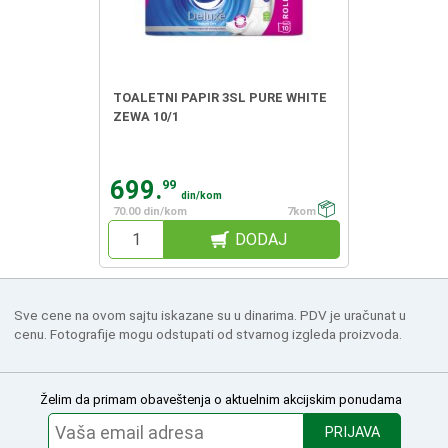
TOALETNI PAPIR 3SL PURE WHITE
ZEWA 10/1
699.
99
din/kom
70.00 din/kom
7kom
DODAJ
Sve cene na ovom sajtu iskazane su u dinarima. PDV je uračunat u
cenu. Fotografije mogu odstupati od stvarnog izgleda proizvoda.
Želim da primam obaveštenja o aktuelnim akcijskim ponudama
PRIJAVA