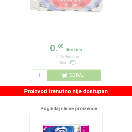
0.
00
din/kom
0.00 din/kom
8kom
DODAJ
Proizvod trenutno nije dostupan
Pogledaj slične proizvode