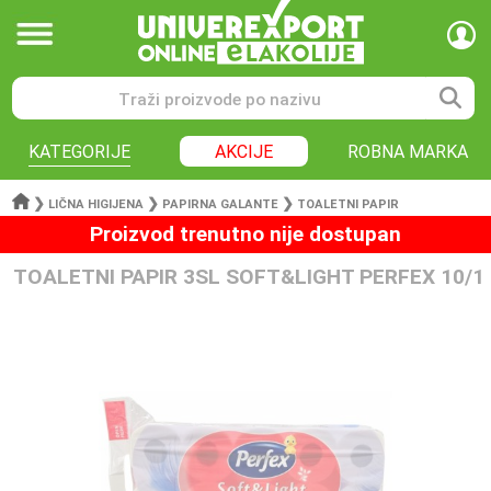
KATEGORIJE
AKCIJE
ROBNA MARKA
❯
❯
❯
LIČNA HIGIJENA
PAPIRNA GALANTE
TOALETNI PAPIR
Proizvod trenutno nije dostupan
TOALETNI PAPIR 3SL SOFT&LIGHT PERFEX 10/1