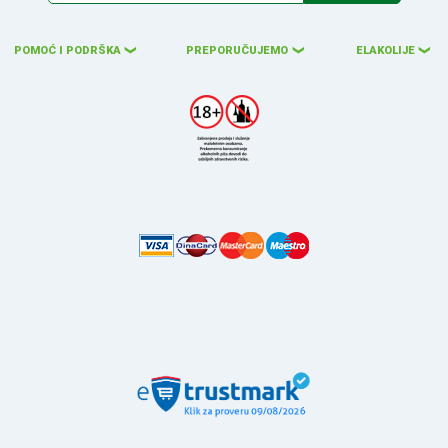
POMOĆ I PODRŠKA
PREPORUČUJEMO
ELAKOLIJE
❮
❮
❮