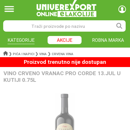
KATEGORIJE
AKCIJE
ROBNA MARKA
❯
❯
❯
PIĆA I NAPICI
VINA
CRVENA VINA
Proizvod trenutno nije dostupan
VINO CRVENO VRANAC PRO CORDE 13.JUL U
KUTIJI 0.75L