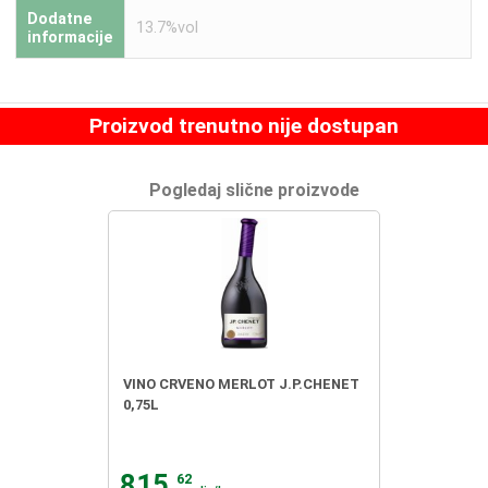
Dodatne
13.7%vol
informacije
Proizvod trenutno nije dostupan
Pogledaj slične proizvode
VINO CRVENO MERLOT J.P.CHENET
0,75L
815.
62