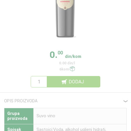
0.
00
din/kom
0.00 din/l
6kom
DODAJ
OPIS PROIZVODA
❮
Grupa
Suvo vino
proizvoda
Spisak
Sastojci:Voda, alkohol ugljeni hidrati,