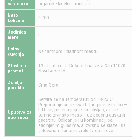
sastojaka
organske kiseline, minerali.
Neto
0.750
kolicina
Jedinica
l
mere
Uslovi
Na tamnom i hladnom mestu.
cuvanja
Stavlja u
13 JUL d.o.o. Ul.Dr.Agostina Neta 34a 11070
promet
Novi Beograd
Zemlja
Crna Gora
porekla
Servira se na temperaturi od 18-20°C.
Preporucuje se uz kvalitetno junece meso –
bifteke, pecenu jagnjetinu, divljac, ali i uz
Uputsvo za
tamno zivinsko meso – uz pecenu gusku ili
upotrebu
pacetinu. Odlican je i u kombinaciji sa
zacinjenim gulasima, a izvrsno se slaze i sa
grilovanom tunom i zrele tvrde sireve.