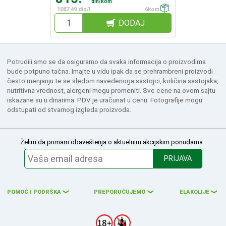
din/kom
1087.49 din/l
6kom
DODAJ
Potrudili smo se da osiguramo da svaka informacija o proizvodima
bude potpuno tačna. Imajte u vidu ipak da se prehrambreni proizvodi
često menjanju te se sledom navedenoga sastojci, količina sastojaka,
nutritivna vrednost, alergeni mogu promeniti. Sve cene na ovom sajtu
iskazane su u dinarima. PDV je uračunat u cenu. Fotografije mogu
odstupati od stvarnog izgleda proizvoda.
Želim da primam obaveštenja o aktuelnim akcijskim ponudama
PRIJAVA
POMOĆ I PODRŠKA
PREPORUČUJEMO
ELAKOLIJE
❮
❮
❮