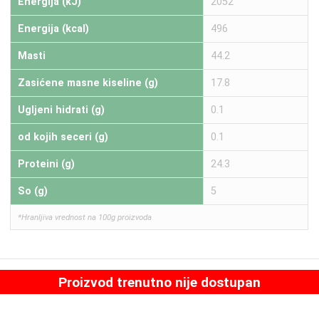
Energija (kJ)
2052
Energija (kcal)
496
Masti
44.2
Zasićene masne kiseline (g)
17.8
Ugljeni hidrati (g)
0.1
od kojih seceri (g)
0.1
Proteini (g)
24.3
So (g)
5
*Hranljiva vrednost na 100g proizvoda
Proizvod trenutno nije dostupan