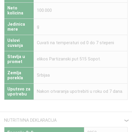
Neto
100.000
kolicina
Jedinica
g
mere
Uslovi
Cuvati na temperaturi od 0 do 7 stepeni
cuvanja
Stavlja u
elikos Partizanski put 515 Sopot.
promet
Zemlja
Srbijaa
porekla
Uputsvo za
Nakon otvaranja upotrebiti u roku od 7 dana.
upotrebu
NUTRITIVNA DEKLARACIJA
❮