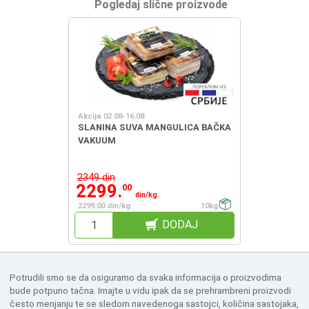
Pogledaj slične proizvode
Akcija 02.08-16.08
SLANINA SUVA MANGULICA BAČKA
VAKUUM
2349 din
2299.
00
din/kg
2299.00 din/kg
10kg
DODAJ
Potrudili smo se da osiguramo da svaka informacija o proizvodima
bude potpuno tačna. Imajte u vidu ipak da se prehrambreni proizvodi
često menjanju te se sledom navedenoga sastojci, količina sastojaka,