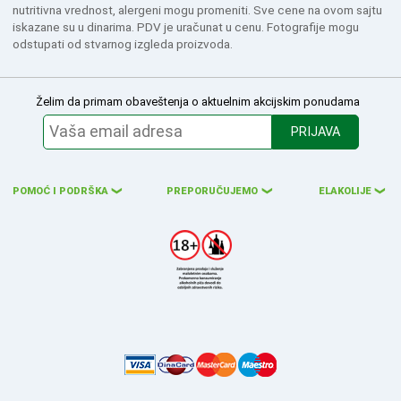
nutritivna vrednost, alergeni mogu promeniti. Sve cene na ovom sajtu
iskazane su u dinarima. PDV je uračunat u cenu. Fotografije mogu
odstupati od stvarnog izgleda proizvoda.
Želim da primam obaveštenja o aktuelnim akcijskim ponudama
PRIJAVA
POMOĆ I PODRŠKA
PREPORUČUJEMO
ELAKOLIJE
❮
❮
❮