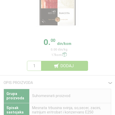
0.
00
din/kom
0.00 din/kg
17kom
DODAJ
OPIS PROIZVODA
❮
Grupa
Suhomesnati proizvod
proizvoda
Spisak
Mesnata trbusina svinja, so,secer, zacini,
sastojaka
natrijum eritrobat i konzervans E250