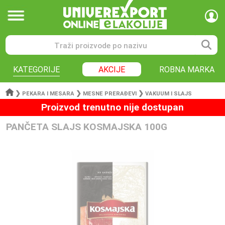
KATEGORIJE
AKCIJE
ROBNA MARKA
❯
❯
❯
PEKARA I MESARA
MESNE PRERAĐEVI
VAKUUM I SLAJS
Proizvod trenutno nije dostupan
PANČETA SLAJS KOSMAJSKA 100G