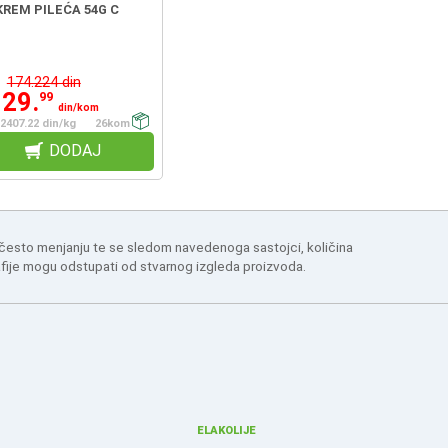
KREM PILEĆA 54G C
174.224 din
129.
99
din/kom
2407.22 din/kg
26kom
DODAJ
 često menjanju te se sledom navedenoga sastojci, količina
afije mogu odstupati od stvarnog izgleda proizvoda.
ELAKOLIJE