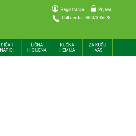
Registracija
Prijava
Call centar 0800/345678
PIĆA I
LIČNA
KUĆNA
ZA KUĆU
NAPICI
HIGIJENA
HEMIJA
I VAS