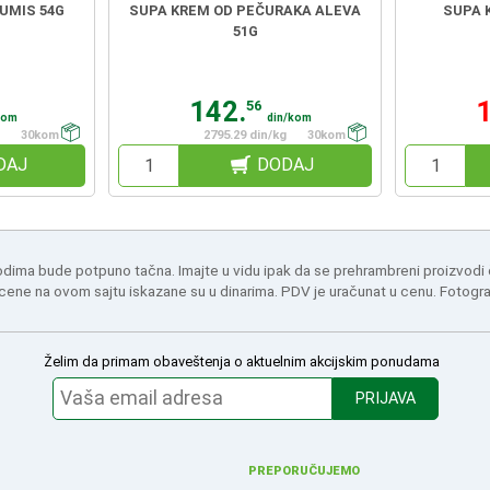
UMIS 54G
SUPA KREM OD PEČURAKA ALEVA
SUPA 
51G
142.
56
kom
din/kom
30kom
2795.29 din/kg
30kom
DAJ
DODAJ
odima bude potpuno tačna. Imajte u vidu ipak da se prehrambreni proizvodi
 cene na ovom sajtu iskazane su u dinarima. PDV je uračunat u cenu. Fotogr
Želim da primam obaveštenja o aktuelnim akcijskim ponudama
PRIJAVA
PREPORUČUJEMO