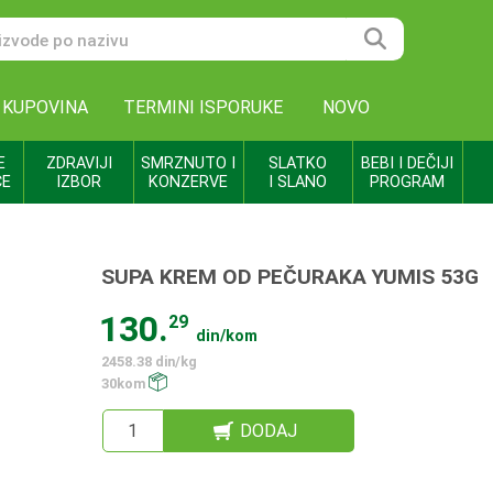
 KUPOVINA
TERMINI ISPORUKE
NOVO
E
ZDRAVIJI
SMRZNUTO I
SLATKO
BEBI I DEČIJI
CE
IZBOR
KONZERVE
I SLANO
PROGRAM
SUPA KREM OD PEČURAKA YUMIS 53G
130.
29
din/kom
2458.38 din/kg
30kom
DODAJ