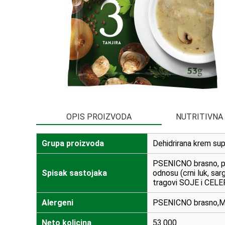
OPIS PROIZVODA
NUTRITIVNA
Grupa proizvoda
Dehidrirana krem su
PSENICNO brasno, pir
Spisak sastojaka
odnosu (crni luk, sa
tragovi SOJE i CELE
Alergeni
PSENICNO brasno,M
Neto kolicina
53.000