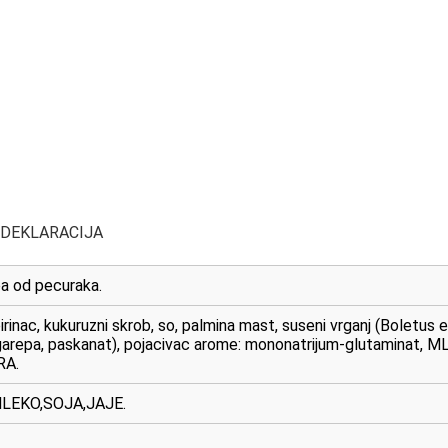
 DEKLARACIJA
pa od pecuraka.
inac, kukuruzni skrob, so, palmina mast, suseni vrganj (Boletus
rgarepa, paskanat), pojacivac arome: mononatrijum-glutaminat, MLE
RA.
LEKO,SOJA,JAJE.