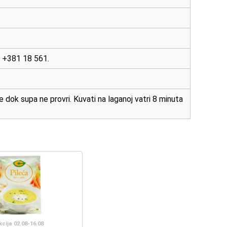
: +381 18 561.
dok supa ne provri. Kuvati na laganoj vatri 8 minuta
kcija 02.08-16.08