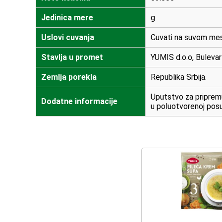
Jedinica mere
g
Uslovi cuvanja
Cuvati na suvom mes
Stavlja u promet
YUMIS d.o.o, Bulevar
Zemlja porekla
Republika Srbija.
Uputstvo za pripremu
Dodatne informacije
u poluotvorenoj pos