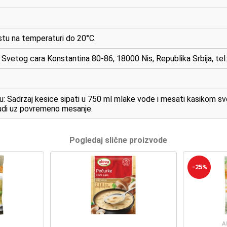
tu na temperaturi do 20°C.
 Svetog cara Konstantina 80-86, 18000 Nis, Republika Srbija, tel
: Sadrzaj kesice sipati u 750 ml mlake vode i mesati kasikom sve 
udi uz povremeno mesanje.
Pogledaj slične proizvode
-25%
A