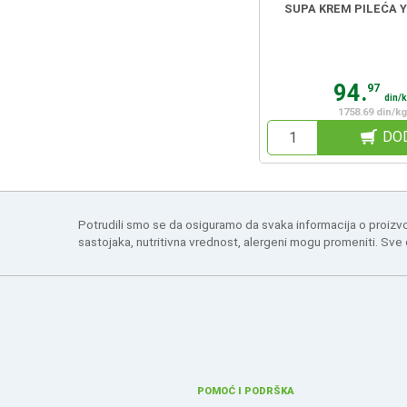
SUPA KREM PILEĆA Y
94.
97
din/
1758.69 din/kg
DO
Potrudili smo se da osiguramo da svaka informacija o proizv
sastojaka, nutritivna vrednost, alergeni mogu promeniti. Sve
POMOĆ I PODRŠKA