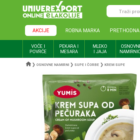
AKCIJE
ROBNA MARKA
PRETHODNA
VOĆE I
PEKARA I
MLEKO
OSNOVN
POVRĆE
MESARA
I JAJA
NAMIRNI
❯
❯
❯
OSNOVNE NAMIRNI
SUPE I ČORBE
KREM SUPE