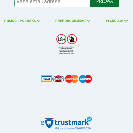
PRIJAVA
POMOĆ I PODRŠKA
PREPORUČUJEMO
ELAKOLIJE
❮
❮
❮