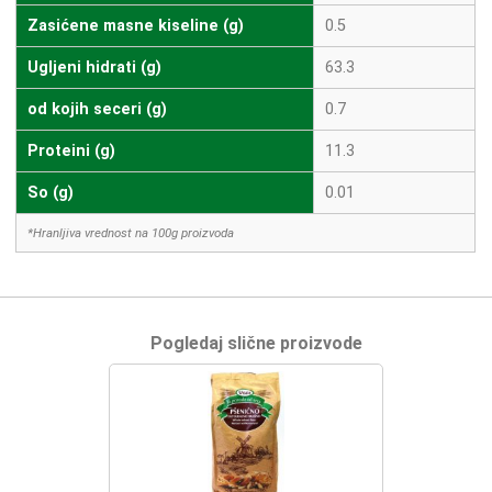
Zasićene masne kiseline (g)
0.5
Ugljeni hidrati (g)
63.3
od kojih seceri (g)
0.7
Proteini (g)
11.3
So (g)
0.01
*Hranljiva vrednost na 100g proizvoda
Pogledaj slične proizvode