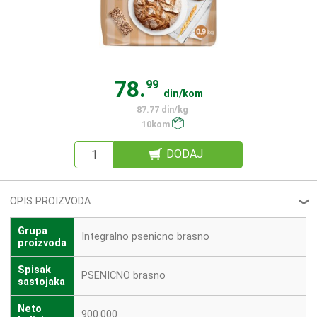
78.
99
din/kom
87.77 din/kg
10kom
DODAJ
OPIS PROIZVODA
❮
Grupa
Integralno psenicno brasno
proizvoda
Spisak
PSENICNO brasno
sastojaka
Neto
900.000