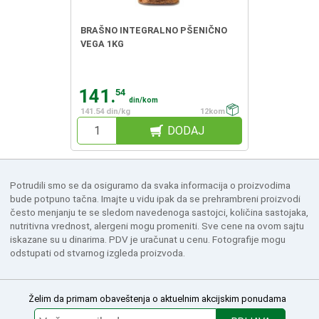
BRAŠNO INTEGRALNO PŠENIČNO
VEGA 1KG
141.
54
din/kom
141.54 din/kg
12kom
DODAJ
Potrudili smo se da osiguramo da svaka informacija o proizvodima
bude potpuno tačna. Imajte u vidu ipak da se prehrambreni proizvodi
često menjanju te se sledom navedenoga sastojci, količina sastojaka,
nutritivna vrednost, alergeni mogu promeniti. Sve cene na ovom sajtu
iskazane su u dinarima. PDV je uračunat u cenu. Fotografije mogu
odstupati od stvarnog izgleda proizvoda.
Želim da primam obaveštenja o aktuelnim akcijskim ponudama