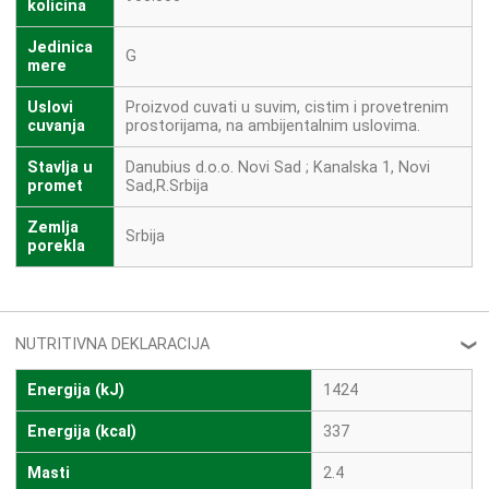
kolicina
Jedinica
G
mere
Uslovi
Proizvod cuvati u suvim, cistim i provetrenim
cuvanja
prostorijama, na ambijentalnim uslovima.
Stavlja u
Danubius d.o.o. Novi Sad ; Kanalska 1, Novi
promet
Sad,R.Srbija
Zemlja
Srbija
porekla
NUTRITIVNA DEKLARACIJA
❮
Energija (kJ)
1424
Energija (kcal)
337
Masti
2.4