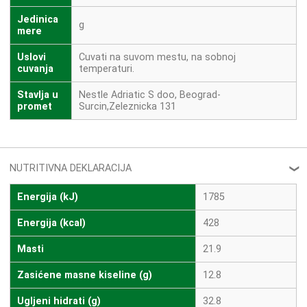
Jedinica
g
mere
Uslovi
Cuvati na suvom mestu, na sobnoj
cuvanja
temperaturi.
Stavlja u
Nestle Adriatic S doo, Beograd-
promet
Surcin,Zeleznicka 131
NUTRITIVNA DEKLARACIJA
❮
Energija (kJ)
1785
Energija (kcal)
428
Masti
21.9
Zasićene masne kiseline (g)
12.8
Ugljeni hidrati (g)
32.8