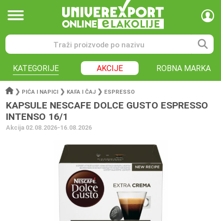
KATEGORIJE
AKCIJE
ROBNA MARKA
❯
❯
❯
PIĆA I NAPICI
KAFA I ČAJ
ESPRESSO
KAPSULE NESCAFE DOLCE GUSTO ESPRESSO
INTENSO 16/1
Akcija 02.08.2026-16.08.2026