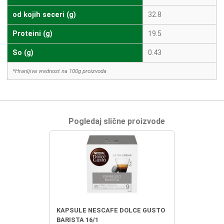
od kojih seceri (g)
32.8
Proteini (g)
19.5
So (g)
0.43
*Hranljiva vrednost na 100g proizvoda
Pogledaj slične proizvode
KAPSULE NESCAFE DOLCE GUSTO
BARISTA 16/1