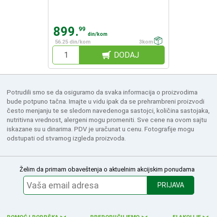
899.
99
din/kom
56.25 din/kom
3kom
DODAJ
Potrudili smo se da osiguramo da svaka informacija o proizvodima
bude potpuno tačna. Imajte u vidu ipak da se prehrambreni proizvodi
često menjanju te se sledom navedenoga sastojci, količina sastojaka,
nutritivna vrednost, alergeni mogu promeniti. Sve cene na ovom sajtu
iskazane su u dinarima. PDV je uračunat u cenu. Fotografije mogu
odstupati od stvarnog izgleda proizvoda.
Želim da primam obaveštenja o aktuelnim akcijskim ponudama
PRIJAVA