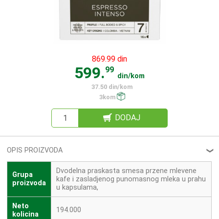
869.99 din
599.
99
din/kom
37.50 din/kom
3kom
DODAJ
OPIS PROIZVODA
❮
Dvodelna praskasta smesa przene mlevene
Grupa
kafe i zasladjenog punomasnog mleka u prahu
proizvoda
u kapsulama,
Neto
194.000
kolicina