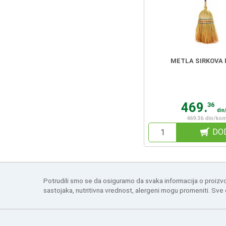
METLA SIRKOVA
469.
36
din
469.36 din/ko
DO
Potrudili smo se da osiguramo da svaka informacija o proizv
sastojaka, nutritivna vrednost, alergeni mogu promeniti. Sve