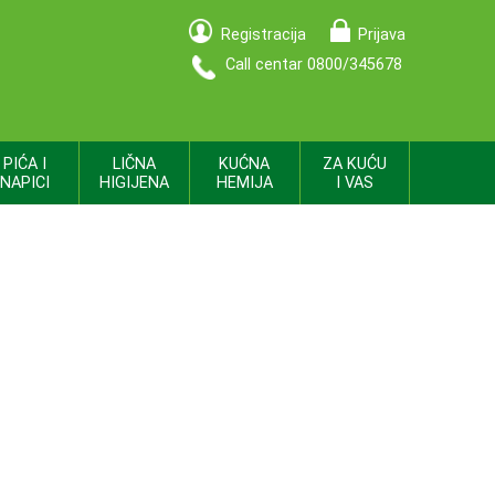
Registracija
Prijava
Call centar 0800/345678
PIĆA I
LIČNA
KUĆNA
ZA KUĆU
NAPICI
HIGIJENA
HEMIJA
I VAS