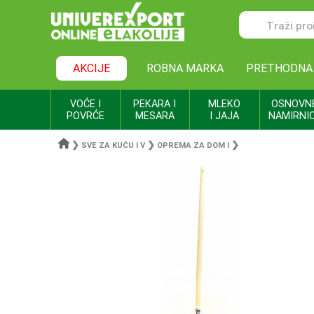
AKCIJE
ROBNA MARKA
PRETHODNA
VOĆE I
PEKARA I
MLEKO
OSNOVN
POVRĆE
MESARA
I JAJA
NAMIRNI
❯
❯
❯
SVE ZA KUĆU I V
OPREMA ZA DOM I