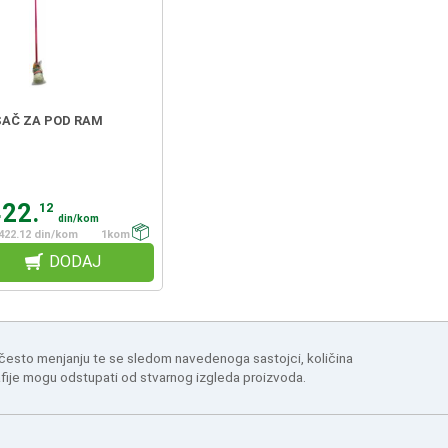
SAČ ZA POD RAM
422.
12
din/kom
422.12 din/kom
1kom
DODAJ
 često menjanju te se sledom navedenoga sastojci, količina
afije mogu odstupati od stvarnog izgleda proizvoda.