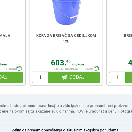
 MALA
KOFA ZA BRISAČ SA CEDILJKOM
BRI
12L
603.
46
/kom
din/kom
m
10kom
603.46 din/kom
10kom
DAJ
DODAJ
odima bude potpuno tačna. Imajte u vidu ipak da se prehrambreni proizvodi
 cene na ovom sajtu iskazane su u dinarima. PDV je uračunat u cenu. Fotogr
Želim da primam obaveštenja o aktuelnim akcijskim ponudama