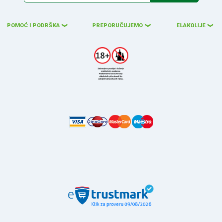
POMOĆ I PODRŠKA
PREPORUČUJEMO
ELAKOLIJE
❮
❮
❮