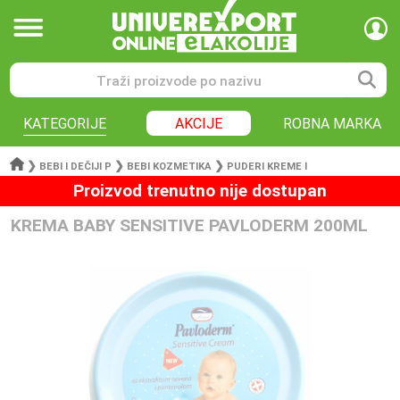
KATEGORIJE
AKCIJE
ROBNA MARKA
❯
❯
❯
BEBI I DEČIJI P
BEBI KOZMETIKA
PUDERI KREME I
Proizvod trenutno nije dostupan
KREMA BABY SENSITIVE PAVLODERM 200ML