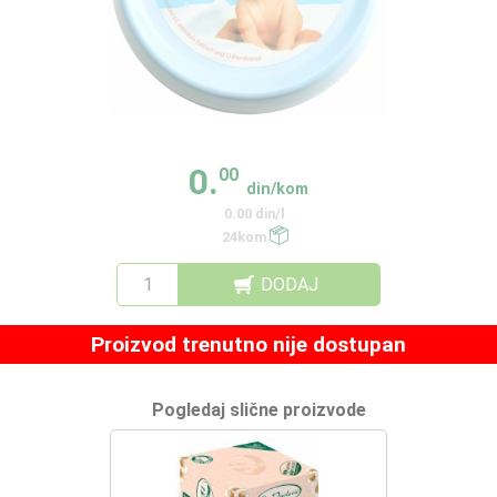
0.
00
din/kom
0.00 din/l
24kom
DODAJ
Proizvod trenutno nije dostupan
Pogledaj slične proizvode