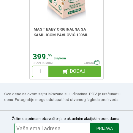
MAST BABY ORIGINALNA SA
KAMILICOM PAVLOVIĆ 100ML
399.
99
din/kom
3999.90 din/l
24kom
DODAJ
Sve cene na ovom sajtu iskazane su u dinarima. PDV je uračunat u
cenu. Fotografije mogu odstupati od stvarnog izgleda proizvoda.
Želim da primam obaveštenja o aktuelnim akcijskim ponudama
PRIJAVA