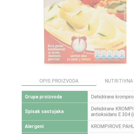
OPIS PROIZVODA
NUTRITIVNA
Grupa proizvoda
Dehidrirane krompiro
Dehidrirane KROMPIR
Spisak sastojaka
antioksidans E 304 (
Alergeni
KROMPIROVE PAHUL