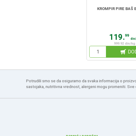
KROMPIR PIRE BAŠ 
119.
99
din
999.92 din/kg
DO
Potrudili smo se da osiguramo da svaka informacija o proizv
sastojaka, nutritivna vrednost, alergeni mogu promeniti. Sve