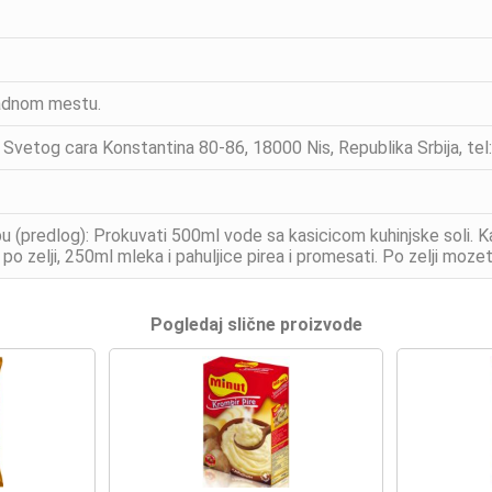
ladnom mestu.
 Svetog cara Konstantina 80-86, 18000 Nis, Republika Srbija, tel
 (predlog): Prokuvati 500ml vode sa kasicicom kuhinjske soli. Kad
 po zelji, 250ml mleka i pahuljice pirea i promesati. Po zelji moze
Pogledaj slične proizvode