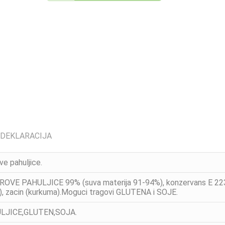
 DEKLARACIJA
ve pahuljice.
OVE PAHULJICE 99% (suva materija 91-94%), konzervans E 223, em
i), zacin (kurkuma).Moguci tragovi GLUTENA i SOJE.
JICE,GLUTEN,SOJA.