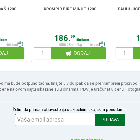
BAŠ 120G
KROMPIR PIRE MINUT 120G
PAHULJICE
186.
99
/kom
din/kom
40kom
1558.25 din/kg
10kom
DAJ
DODAJ
odima bude potpuno tačna. Imajte u vidu ipak da se prehrambreni proizvodi
 cene na ovom sajtu iskazane su u dinarima. PDV je uračunat u cenu. Fotogr
Želim da primam obaveštenja o aktuelnim akcijskim ponudama
PRIJAVA