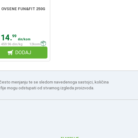
 OVSENE FUN&FIT 250G
114.
99
din/kom
459.96 din/kg
12kom
DODAJ
 često menjanju te se sledom navedenoga sastojci, količina
afije mogu odstupati od stvarnog izgleda proizvoda.