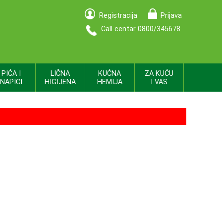
Registracija
Prijava
Call centar 0800/345678
PIĆA I
LIČNA
KUĆNA
ZA KUĆU
NAPICI
HIGIJENA
HEMIJA
I VAS