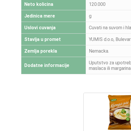
Neto kolicina
120.000
Jedinica mere
g
Uslovi cuvanja
Cuvati na suvom i h
Stavlja u promet
YUMIS d.o.o, Bulevar
Zemlja porekla
Nemacka.
Uputstvo za upotrebu
Dodatne informacije
maslaca ili margarina