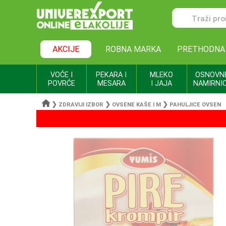
AKCIJE
ROBNA MARKA
PRETHODNA
VOĆE I
PEKARA I
MLEKO
OSNOVN
POVRĆE
MESARA
I JAJA
NAMIRNI
❯
❯
❯
ZDRAVIJI IZBOR
OVSENE KAŠE I M
PAHULJICE OVSEN