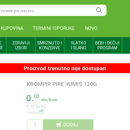
 KUPOVINA
TERMINI ISPORUKE
NOVO
E
ZDRAVIJI
SMRZNUTO I
SLATKO
BEBI I DEČIJI
CE
IZBOR
KONZERVE
I SLANO
PROGRAM
Proizvod trenutno nije dostupan
KROMPIR PIRE YUMIS 120G
0.
00
din/kom
0.00 din/kg
11kom
DODAJ