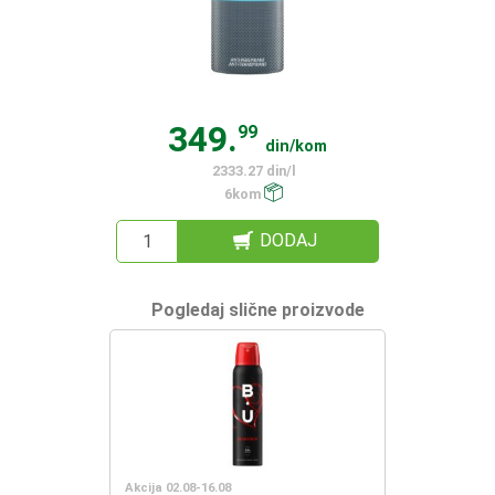
349.
99
din/kom
2333.27 din/l
6kom
DODAJ
Pogledaj slične proizvode
Akcija 02.08-16.08