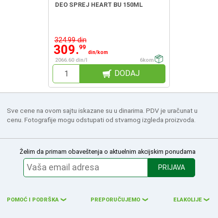
DEO SPREJ HEART BU 150ML
324.99 din
309.
99
din/kom
2066.60 din/l
6kom
DODAJ
Sve cene na ovom sajtu iskazane su u dinarima. PDV je uračunat u
cenu. Fotografije mogu odstupati od stvarnog izgleda proizvoda.
Želim da primam obaveštenja o aktuelnim akcijskim ponudama
PRIJAVA
POMOĆ I PODRŠKA
PREPORUČUJEMO
ELAKOLIJE
❮
❮
❮