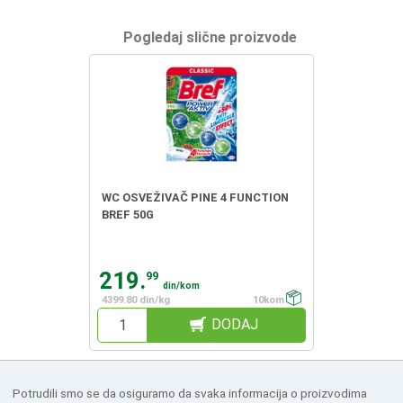
Pogledaj slične proizvode
WC OSVEŽIVAČ PINE 4 FUNCTION
BREF 50G
219.
99
din/kom
4399.80 din/kg
10kom
DODAJ
Potrudili smo se da osiguramo da svaka informacija o proizvodima