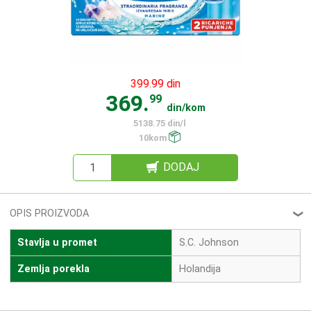
399.99 din
369.
99
din/kom
5138.75 din/l
10kom
DODAJ
OPIS PROIZVODA
❮
Stavlja u promet
S.C. Johnson
Zemlja porekla
Holandija