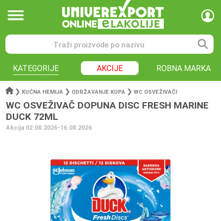
KATEGORIJE
AKCIJE
ROBNA MARKA
❯
❯
❯
KUĆNA HEMIJA
ODRŽAVANJE KUPA
WC OSVEŽIVAČI
WC OSVEŽIVAČ DOPUNA DISC FRESH MARINE
DUCK 72ML
Akcija 02.08.2026-16.08.2026