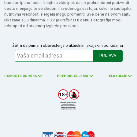
bude potpuno tačna. Imajte u vidu ipak da se prehrambreni proizvodi
često menjanju te se sledom navedenoga sastojci, količina sastojaka,
nutritivna vrednost, alergeni mogu promeniti. Sve cene na ovom sajtu
iskazane su u dinarima. PDV je uračunat u cenu. Fotografije mogu
odstupati od stvarnog izgleda proizvoda.
Želim da primam obaveštenja o aktuelnim akcijskim ponudama
PRIJAVA
POMOĆ I PODRŠKA
PREPORUČUJEMO
ELAKOLIJE
❮
❮
❮