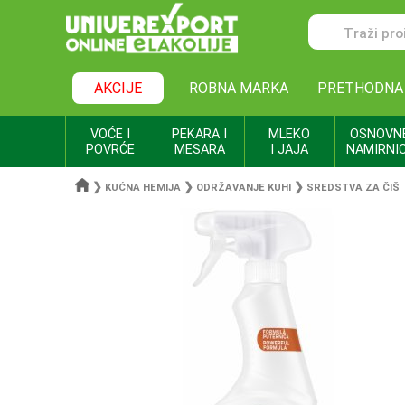
AKCIJE
ROBNA MARKA
PRETHODNA
VOĆE I
PEKARA I
MLEKO
OSNOVN
POVRĆE
MESARA
I JAJA
NAMIRNI
❯
❯
❯
KUĆNA HEMIJA
ODRŽAVANJE KUHI
SREDSTVA ZA ČIŠ