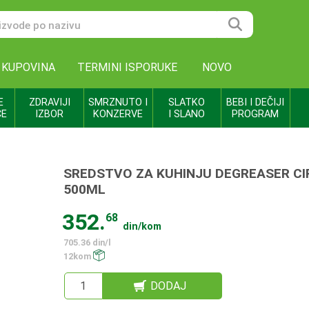
 KUPOVINA
TERMINI ISPORUKE
NOVO
E
ZDRAVIJI
SMRZNUTO I
SLATKO
BEBI I DEČIJI
CE
IZBOR
KONZERVE
I SLANO
PROGRAM
SREDSTVO ZA KUHINJU DEGREASER CI
500ML
352.
68
din/kom
705.36 din/l
12kom
DODAJ