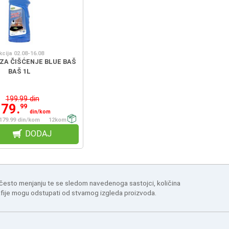
kcija 02.08-16.08
ZA ČIŠĆENJE BLUE BAŠ
BAŠ 1L
199.99 din
179.
99
din/kom
179.99 din/kom
12kom
DODAJ
 često menjanju te se sledom navedenoga sastojci, količina
afije mogu odstupati od stvarnog izgleda proizvoda.