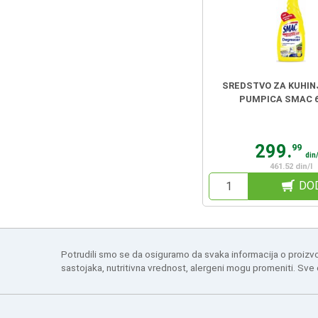
SREDSTVO ZA KUHIN
PUMPICA SMAC 
299.
99
din
461.52 din/l
DO
Potrudili smo se da osiguramo da svaka informacija o proizv
sastojaka, nutritivna vrednost, alergeni mogu promeniti. Sve