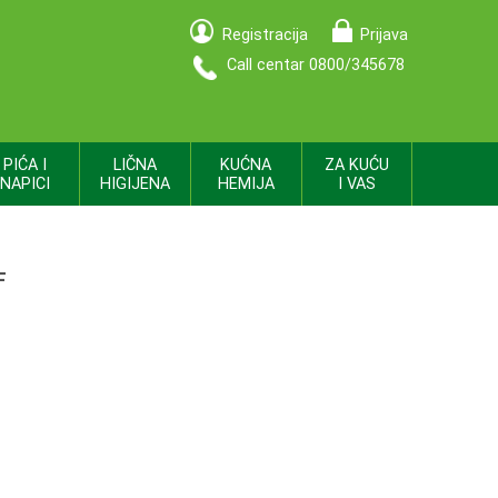
Registracija
Prijava
Call centar 0800/345678
PIĆA I
LIČNA
KUĆNA
ZA KUĆU
NAPICI
HIGIJENA
HEMIJA
I VAS
F