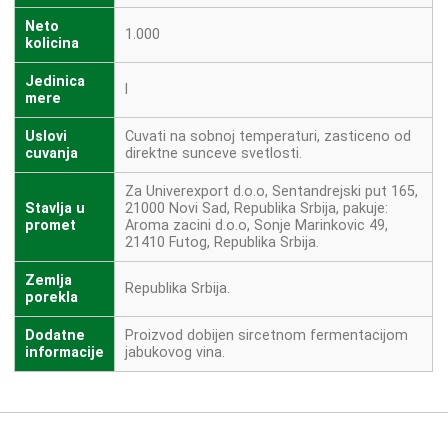
Neto
1.000
kolicina
Jedinica
l
mere
Uslovi
Cuvati na sobnoj temperaturi, zasticeno od
cuvanja
direktne sunceve svetlosti.
Za Univerexport d.o.o, Sentandrejski put 165,
Stavlja u
21000 Novi Sad, Republika Srbija, pakuje:
promet
Aroma zacini d.o.o, Sonje Marinkovic 49,
21410 Futog, Republika Srbija.
Zemlja
Republika Srbija.
porekla
Dodatne
Proizvod dobijen sircetnom fermentacijom
informacije
jabukovog vina.