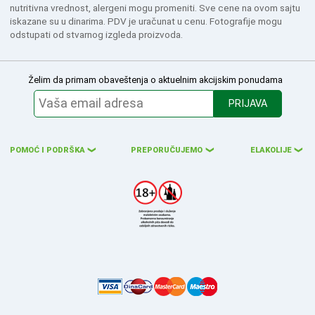
nutritivna vrednost, alergeni mogu promeniti. Sve cene na ovom sajtu
iskazane su u dinarima. PDV je uračunat u cenu. Fotografije mogu
odstupati od stvarnog izgleda proizvoda.
Želim da primam obaveštenja o aktuelnim akcijskim ponudama
PRIJAVA
POMOĆ I PODRŠKA
PREPORUČUJEMO
ELAKOLIJE
❮
❮
❮