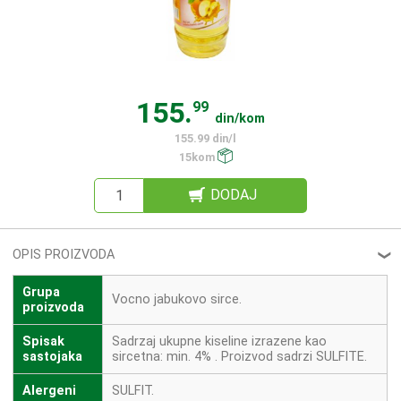
155.
99
din/kom
155.99 din/l
15kom
DODAJ
OPIS PROIZVODA
❮
Grupa
Vocno jabukovo sirce.
proizvoda
Spisak
Sadrzaj ukupne kiseline izrazene kao
sastojaka
sircetna: min. 4% . Proizvod sadrzi SULFITE.
Alergeni
SULFIT.