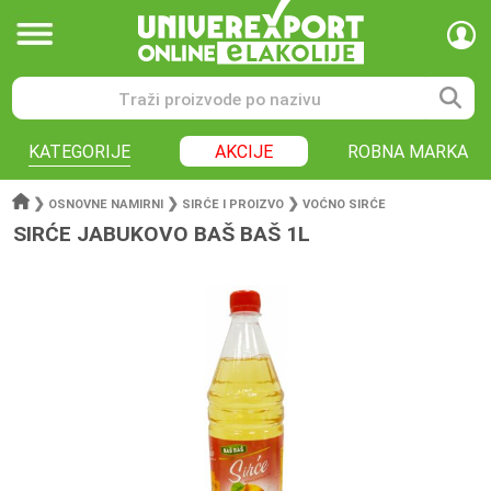
KATEGORIJE
AKCIJE
ROBNA MARKA
❯
❯
❯
OSNOVNE NAMIRNI
SIRĆE I PROIZVO
VOĆNO SIRĆE
SIRĆE JABUKOVO BAŠ BAŠ 1L