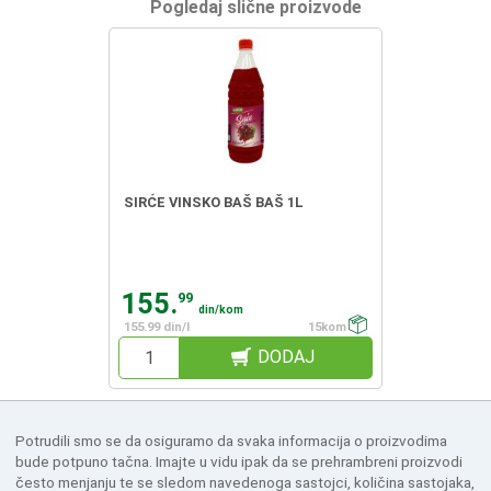
Pogledaj slične proizvode
SIRĆE VINSKO BAŠ BAŠ 1L
155.
99
din/kom
155.99 din/l
15kom
DODAJ
Potrudili smo se da osiguramo da svaka informacija o proizvodima
bude potpuno tačna. Imajte u vidu ipak da se prehrambreni proizvodi
često menjanju te se sledom navedenoga sastojci, količina sastojaka,