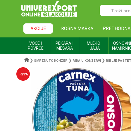
AKCIJE
ROBNA MARKA
PRETHODNA
VOĆE I
PEKARA I
MLEKO
OSNOVN
POVRĆE
MESARA
I JAJA
NAMIRNI
❯
❯
❯
SMRZNUTO KONZER
RIBA U KONZERVI
RIBLJE PAŠTE
-31%