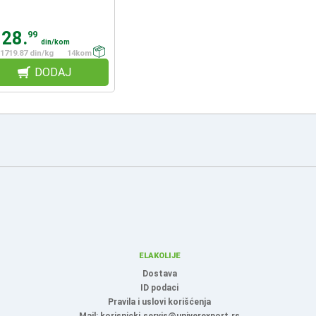
128.
99
din/kom
1719.87 din/kg
14kom
DODAJ
ELAKOLIJE
Dostava
ID podaci
Pravila i uslovi korišćenja
Mail: korisnicki.servis@univerexport.rs