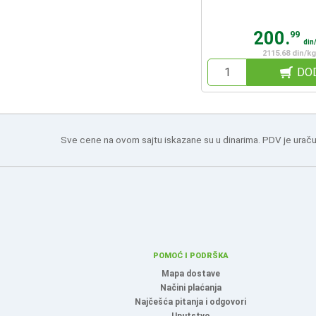
200.
99
din
2115.68 din/kg
DO
Sve cene na ovom sajtu iskazane su u dinarima. PDV je uraču
POMOĆ I PODRŠKA
Mapa dostave
Načini plaćanja
Najčešća pitanja i odgovori
Uputstvo