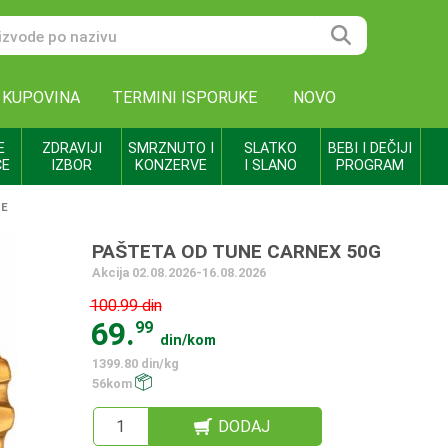
 KUPOVINA
TERMINI ISPORUKE
NOVO
E
ZDRAVIJI
SMRZNUTO I
SLATKO
BEBI I DEČIJI
CE
IZBOR
KONZERVE
I SLANO
PROGRAM
TE
PAŠTETA OD TUNE CARNEX 50G
Akcija 02.08.2026-16.08.2026
100.99 din
69.
99
din/kom
1399.80 din/kg
56kom
DODAJ