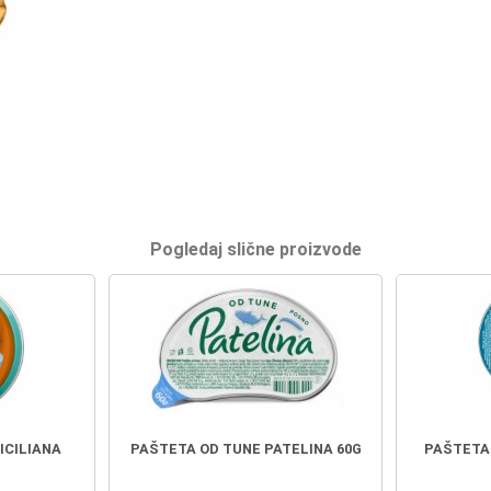
Pogledaj slične proizvode
ICILIANA
PAŠTETA OD TUNE PATELINA 60G
PAŠTETA 
G