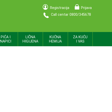
Registracija
Prijava
Call centar 0800/345678
PIĆA I
LIČNA
KUĆNA
ZA KUĆU
NAPICI
HIGIJENA
HEMIJA
I VAS