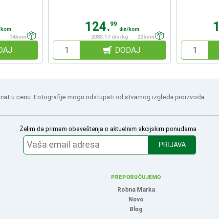
124.
99
/kom
din/kom
14kom
2083.17 din/kg
22kom
DAJ
DODAJ
nat u cenu. Fotografije mogu odstupati od stvarnog izgleda proizvoda.
Želim da primam obaveštenja o aktuelnim akcijskim ponudama
PRIJAVA
PREPORUČUJEMO
Robna Marka
Novo
Blog