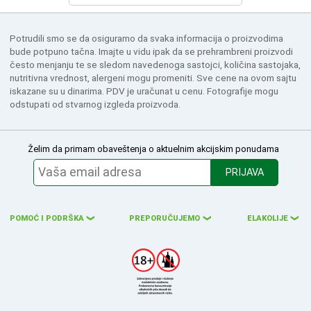
Potrudili smo se da osiguramo da svaka informacija o proizvodima
bude potpuno tačna. Imajte u vidu ipak da se prehrambreni proizvodi
često menjanju te se sledom navedenoga sastojci, količina sastojaka,
nutritivna vrednost, alergeni mogu promeniti. Sve cene na ovom sajtu
iskazane su u dinarima. PDV je uračunat u cenu. Fotografije mogu
odstupati od stvarnog izgleda proizvoda.
Želim da primam obaveštenja o aktuelnim akcijskim ponudama
PRIJAVA
POMOĆ I PODRŠKA
PREPORUČUJEMO
ELAKOLIJE
❮
❮
❮