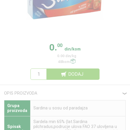
0.
00
din/kom
0.00 din/kg
48kom
DODAJ
OPIS PROIZVODA
❮
Grupa
Sardina u sosu od paradajza
proizvoda
Sardela min 65% (lat.Sardina
Spisak
pilchradus,podrucje ulova FAO 37 ulovljena u