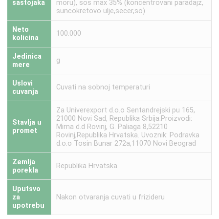
sastojaka
moru), sos max 35% (koncentrovani paradajz,
suncokretovo ulje,secer,so)
Neto
100.000
kolicina
Jedinica
g
mere
Uslovi
Cuvati na sobnoj temperaturi
cuvanja
Za Univerexport d.o.o Sentandrejski pu 165,
21000 Novi Sad, Republika Srbija.Proizvodi:
Stavlja u
Mirna d.d Rovinj, G. Paliaga 8,52210
promet
Rovinj,Republika Hrvatska. Uvoznik: Podravka
d.o.o Tosin Bunar 272a,11070 Novi Beograd
Zemlja
Republika Hrvatska
porekla
Uputsvo
za
Nakon otvaranja cuvati u frizideru
upotrebu