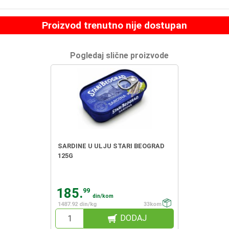
Proizvod trenutno nije dostupan
Pogledaj slične proizvode
SARDINE U ULJU STARI BEOGRAD
125G
185.
99
din/kom
1487.92 din/kg
33kom
DODAJ