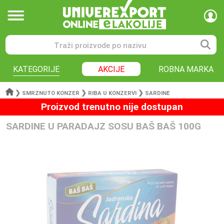
KATEGORIJE
AKCIJE
ROBNA MARKA
❯
❯
❯
SMRZNUTO KONZER
RIBA U KONZERVI
SARDINE
Proizvod trenutno nije dostupan
SARDINE U PARADAJZ SOSU BAŠ BAŠ 100G