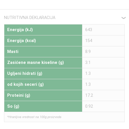
NUTRITIVNA DEKLARACIJA
❮
Energija (kJ)
643
Energija (kcal)
154
Masti
8.9
Zasićene masne kiseline (g)
3.1
Ugljeni hidrati (g)
1.3
od kojih seceri (g)
1.3
Proteini (g)
17.2
So (g)
0.92
*Hranljiva vrednost na 100g proizvoda