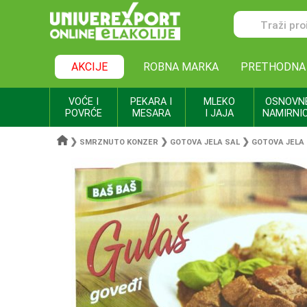
AKCIJE
ROBNA MARKA
PRETHODNA
VOĆE I
PEKARA I
MLEKO
OSNOVN
POVRĆE
MESARA
I JAJA
NAMIRNI
❯
❯
❯
SMRZNUTO KONZER
GOTOVA JELA SAL
GOTOVA JELA