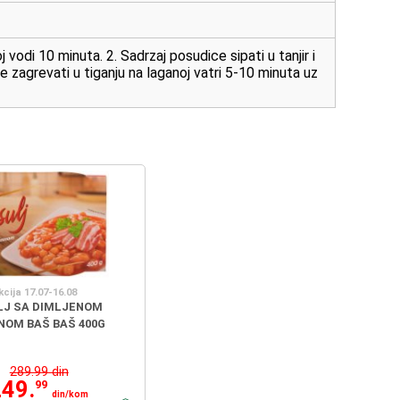
 vodi 10 minuta. 2. Sadrzaj posudice sipati u tanjir i
e zagrevati u tiganju na laganoj vatri 5-10 minuta uz
kcija 17.07-16.08
LJ SA DIMLJENOM
NOM BAŠ BAŠ 400G
289.99 din
249.
99
din/kom