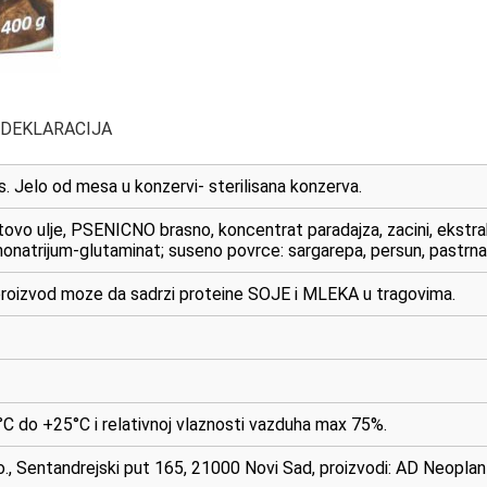
 DEKLARACIJA
s. Jelo od mesa u konzervi- sterilisana konzerva.
vo ulje, PSENICNO brasno, koncentrat paradajza, zacini, ekstrakti
onatrijum-glutaminat; suseno povrce: sargarepa, persun, pastrn
oizvod moze da sadrzi proteine SOJE i MLEKA u tragovima.
C do +25°C i relativnoj vlaznosti vazduha max 75%.
o., Sentandrejski put 165, 21000 Novi Sad, proizvodi: AD Neopla