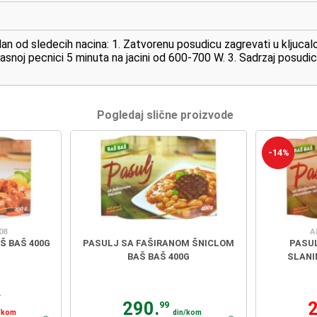
dan od sledecih nacina: 1. Zatvorenu posudicu zagrevati u kljucaloj
asnoj pecnici 5 minuta na jacini od 600-700 W. 3. Sadrzaj posudic
Pogledaj slične proizvode
-14%
08
A
Š BAŠ 400G
PASULJ SA FAŠIRANOM ŠNICLOM
PASU
BAŠ BAŠ 400G
SLANI
n
290.
99
/kom
din/kom