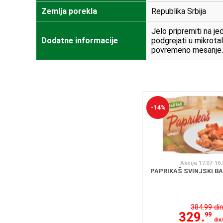
Zemlja porekla
Republika Srbija
Jelo pripremiti na je
Dodatne informacije
podgrejati u mikrotal
povremeno mesanje.
-14%
Akcija 17.07-16.
PAPRIKAŠ SVINJSKI BA
384.99 di
329.
99
din