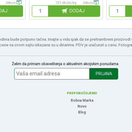
20kom
727.48 din/kg
20kom
DAJ
DODAJ
odima bude potpuno tačna. Imajte u vidu ipak da se prehrambreni proizvodi
 cene na ovom sajtu iskazane su u dinarima. PDV je uračunat u cenu. Fotogr
Želim da primam obaveštenja o aktuelnim akcijskim ponudama
PRIJAVA
PREPORUČUJEMO
Robna Marka
Novo
Blog