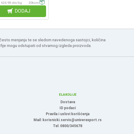
624.98 din/kg
20kom
DODAJ
 često menjanju te se sledom navedenoga sastojci, količina
afije mogu odstupati od stvarnog izgleda proizvoda.
ELAKOLIJE
Dostava
ID podaci
Pravila i uslovi korišćenja
Mail: korisnicki.servis@univerexport.rs
Tel: 0800/345678