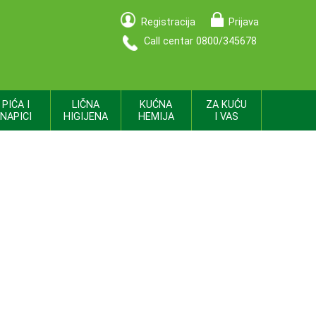
Registracija
Prijava
Call centar 0800/345678
PIĆA I
LIČNA
KUĆNA
ZA KUĆU
NAPICI
HIGIJENA
HEMIJA
I VAS