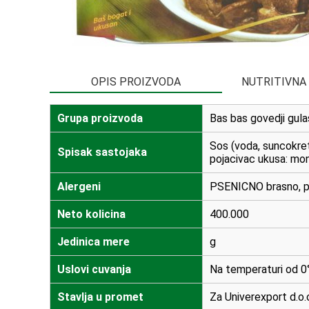
OPIS PROIZVODA
NUTRITIVNA
Grupa proizvoda
Bas bas govedji gula
Sos (voda, suncokreto
Spisak sastojaka
pojacivac ukusa: mon
Alergeni
PSENICNO brasno, pr
Neto kolicina
400.000
Jedinica mere
g
Uslovi cuvanja
Na temperaturi od 0°
Stavlja u promet
Za Univerexport d.o.