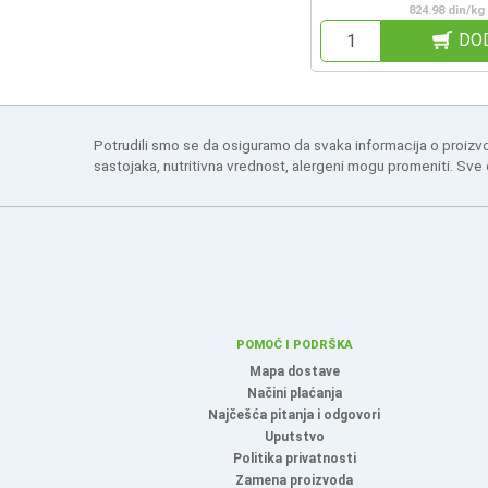
824.98 din/kg
DO
Potrudili smo se da osiguramo da svaka informacija o proizv
sastojaka, nutritivna vrednost, alergeni mogu promeniti. Sve
POMOĆ I PODRŠKA
Mapa dostave
Načini plaćanja
Najčešća pitanja i odgovori
Uputstvo
Politika privatnosti
Zamena proizvoda