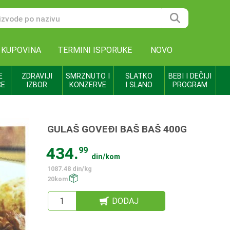
 KUPOVINA
TERMINI ISPORUKE
NOVO
E
ZDRAVIJI
SMRZNUTO I
SLATKO
BEBI I DEČIJI
CE
IZBOR
KONZERVE
I SLANO
PROGRAM
GULAŠ GOVEĐI BAŠ BAŠ 400G
434.
99
din/kom
1087.48 din/kg
20kom
DODAJ