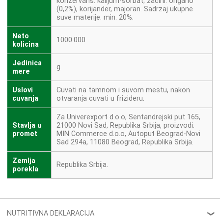
konzervans: kalijum-sorbat; zacini: origano
(0,2%), korijander, majoran. Sadrzaj ukupne
suve materije: min. 20%.
Neto
1000.000
kolicina
Jedinica
g
mere
Uslovi
Cuvati na tamnom i suvom mestu, nakon
cuvanja
otvaranja cuvati u frizideru.
Za Univerexport d.o.o, Sentandrejski put 165,
Stavlja u
21000 Novi Sad, Republika Srbija, proizvodi:
promet
MIN Commerce d.o.o, Autoput Beograd-Novi
Sad 294a, 11080 Beograd, Republika Srbija.
Zemlja
Republika Srbija.
porekla
NUTRITIVNA DEKLARACIJA
❮