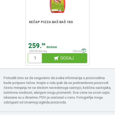
KEČAP PIZZA BAŠ BAŠ 1KG
259.
99
din/kom
259.99 din/kg
12kom
DODAJ
Potrudili smo se da osiguramo da svaka informacija o proizvodima
bude potpuno tačna. Imajte u vidu ipak da se prehrambreni proizvodi
često menjanju te se sledom navedenoga sastojci, količina sastojaka,
nutritivna vrednost, alergeni mogu promeniti. Sve cene na ovom sajtu
iskazane su u dinarima. PDV je uračunat u cenu. Fotografije mogu
odstupati od stvarnog izgleda proizvoda.