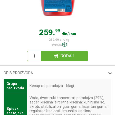
259.
99
din/kom
259.99 din/kg
12kom
DODAJ
OPIS PROIZVODA
❮
Grupa
Kecap od paradajza - blagi.
proizvoda
Voda, dvostruki koncentrat paradajza (29%),
secer, kiselina: sircetna kiselina; kuhinjska so,
skrob, stabilizatori: guar guma, ksantan guma;
Spisak
regulator kiselosti: limunska kiselina;
sastojaka