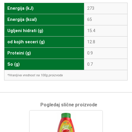
Energija (kJ)
273
Energija (kcal)
65
Ugljeni hidrati (g)
15.4
od kojih seceri (g)
12.8
Proteini (g)
0.9
So (g)
0.7
*Hranljiva vrednost na 100g proizvoda
Pogledaj slične proizvode