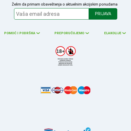
Želim da primam obaveštenja o aktuelnim akcijskim ponudama
PRIJAVA
POMOĆ I PODRŠKA
PREPORUČUJEMO
ELAKOLIJE
❮
❮
❮