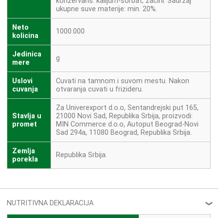
konzervans: kalijum-sorbat; zacini. Sadrzaj
ukupne suve materije: min. 20%.
Neto
1000.000
kolicina
Jedinica
g
mere
Uslovi
Cuvati na tamnom i suvom mestu. Nakon
cuvanja
otvaranja cuvati u frizideru.
Za Univerexport d.o.o, Sentandrejski put 165,
Stavlja u
21000 Novi Sad, Republika Srbija, proizvodi:
promet
MIN Commerce d.o.o, Autoput Beograd-Novi
Sad 294a, 11080 Beograd, Republika Srbija.
Zemlja
Republika Srbija.
porekla
NUTRITIVNA DEKLARACIJA
❮