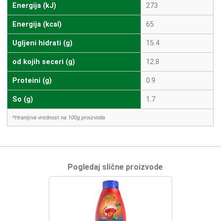
Energija (kJ)
273
Energija (kcal)
65
Ugljeni hidrati (g)
15.4
od kojih seceri (g)
12.8
Proteini (g)
0.9
So (g)
1.7
*Hranljiva vrednost na 100g proizvoda
Pogledaj slične proizvode