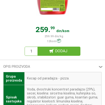
259.
99
din/kom
259.99 din/kg
12kom
DODAJ
OPIS PROIZVODA
❮
Grupa
Kecap od paradajza - pizza.
proizvoda
Voda, dvostruki koncentrat paradajza (29%),
secer, kiselina: sircetna kiselina; kuhinjska so,
Spisak
skrob, stabilizatori: guar guma, ksantan guma;
sastojaka
regulator kiselosti: limunska kiselina;