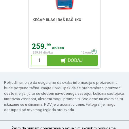
KEČAP BLAGI BAŠ BAŠ 1KG
259.
99
din/kom
259.99 din/kg
12kom
DODAJ
Potrudili smo se da osiguramo da svaka informacija o proizvodima
bude potpuno tačna. Imajte u vidu ipak da se prehrambreni proizvodi
često menjanju te se sledom navedenoga sastojci, količina sastojaka,
nutritivna vrednost, alergeni mogu promeniti. Sve cene na ovom sajtu
iskazane su u dinarima. PDV je uračunat u cenu. Fotografije mogu
odstupati od stvarnog izgleda proizvoda.
Želim da primam obaveštenja o aktuelnim akcijskim ponudama