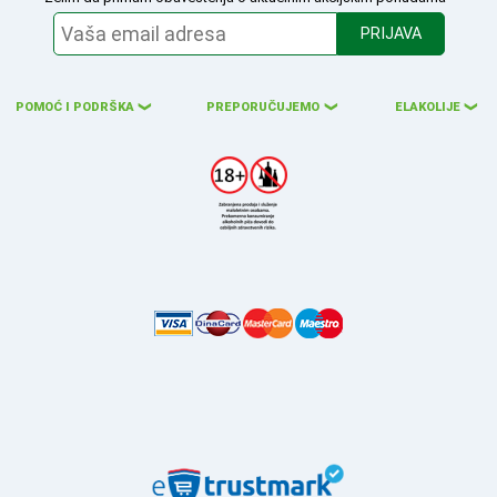
PRIJAVA
POMOĆ I PODRŠKA
PREPORUČUJEMO
ELAKOLIJE
❮
❮
❮