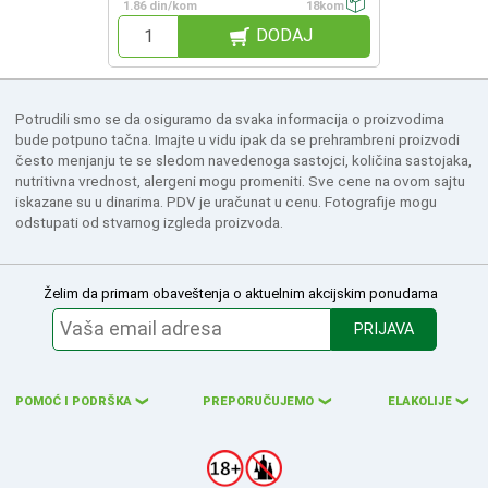
1.86 din/kom
18kom
DODAJ
Potrudili smo se da osiguramo da svaka informacija o proizvodima
bude potpuno tačna. Imajte u vidu ipak da se prehrambreni proizvodi
često menjanju te se sledom navedenoga sastojci, količina sastojaka,
nutritivna vrednost, alergeni mogu promeniti. Sve cene na ovom sajtu
iskazane su u dinarima. PDV je uračunat u cenu. Fotografije mogu
odstupati od stvarnog izgleda proizvoda.
Želim da primam obaveštenja o aktuelnim akcijskim ponudama
PRIJAVA
POMOĆ I PODRŠKA
PREPORUČUJEMO
ELAKOLIJE
❮
❮
❮