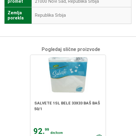
promet
21000 Novi Sad, Republika Srbija
Zemlja
Republika Srbija
porekla
Pogledaj slične proizvode
SALVETE 1SL BELE 33X33 BAŠ BAŠ
50/1
92.
99
din/kom