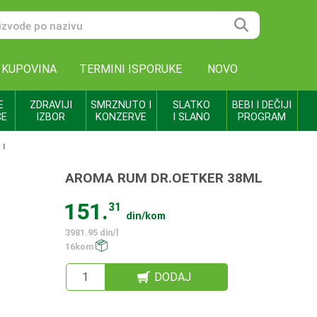
 KUPOVINA
TERMINI ISPORUKE
NOVO
E
ZDRAVIJI
SMRZNUTO I
SLATKO
BEBI I DEČIJI
CE
IZBOR
KONZERVE
I SLANO
PROGRAM
 I
AROMA RUM DR.OETKER 38ML
151.
31
din/kom
3981.95 din/l
16kom
DODAJ