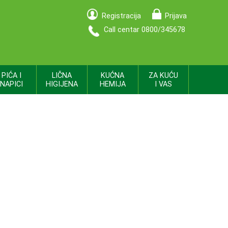
Registracija
Prijava
Call centar 0800/345678
PIĆA I
LIČNA
KUĆNA
ZA KUĆU
NAPICI
HIGIJENA
HEMIJA
I VAS