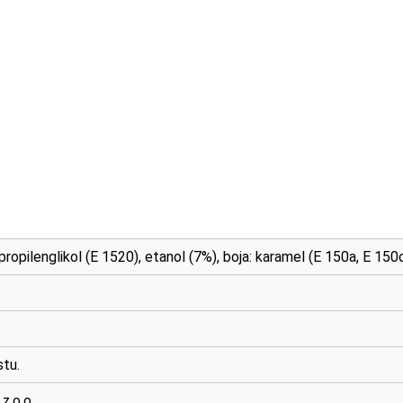
ropilenglikol (E 1520), etanol (7%), boja: karamel (E 150a, E 150d
tu.
z.o.o.