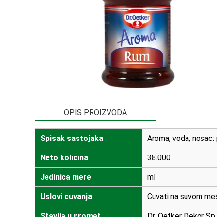
OPIS PROIZVODA
Spisak sastojaka
Aroma, voda, nosac: p
Neto kolicina
38.000
Jedinica mere
ml
Uslovi cuvanja
Cuvati na suvom mes
Stavlja u promet
Dr. Oetker Dekor Sp. 