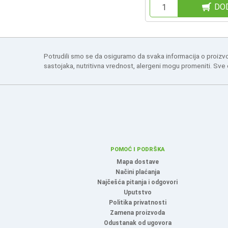
DO
Potrudili smo se da osiguramo da svaka informacija o proizv
sastojaka, nutritivna vrednost, alergeni mogu promeniti. Sve
POMOĆ I PODRŠKA
Mapa dostave
Načini plaćanja
Najčešća pitanja i odgovori
Uputstvo
Politika privatnosti
Zamena proizvoda
Odustanak od ugovora