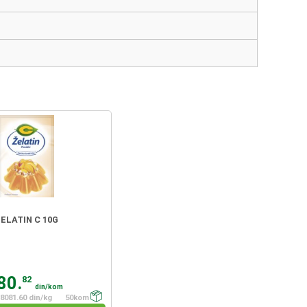
ELATIN C 10G
80.
82
din/kom
8081.60 din/kg
50kom