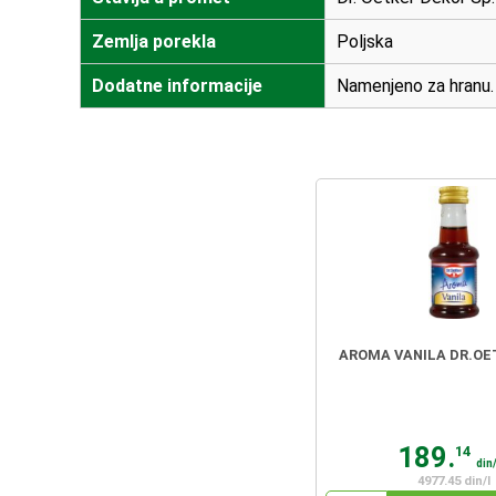
Zemlja porekla
Poljska
Dodatne informacije
Namenjeno za hranu.
AROMA VANILA DR.OE
189.
14
din
4977.45 din/l