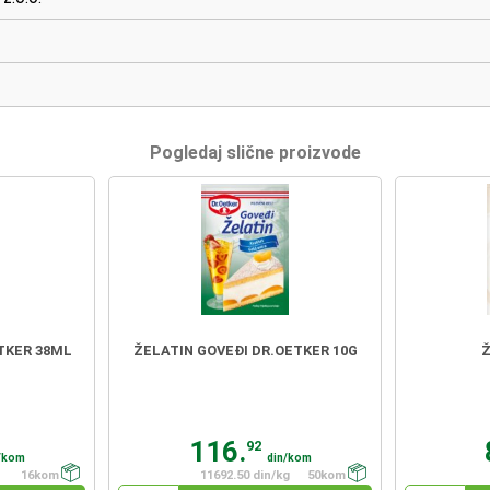
Pogledaj slične proizvode
TKER 38ML
ŽELATIN GOVEĐI DR.OETKER 10G
Ž
116.
92
/kom
din/kom
16kom
11692.50 din/kg
50kom