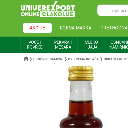
AKCIJE
ROBNA MARKA
PRETHODNA
VOĆE I
PEKARA I
MLEKO
OSNOVN
POVRĆE
MESARA
I JAJA
NAMIRNI
❯
❯
❯
OSNOVNE NAMIRNI
PRIPREMA KOLAČA
UKRASI AROME