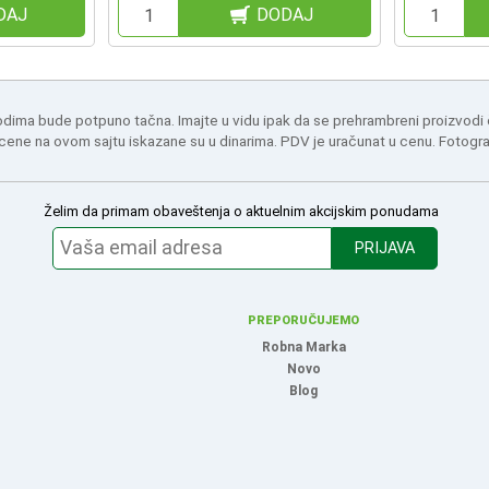
DAJ
DODAJ
odima bude potpuno tačna. Imajte u vidu ipak da se prehrambreni proizvodi
 cene na ovom sajtu iskazane su u dinarima. PDV je uračunat u cenu. Fotogr
Želim da primam obaveštenja o aktuelnim akcijskim ponudama
PRIJAVA
PREPORUČUJEMO
Robna Marka
Novo
Blog