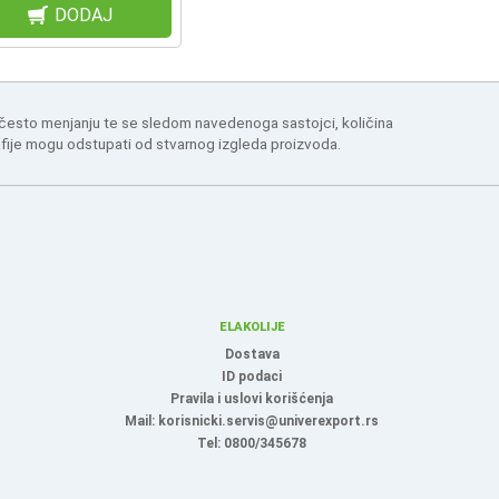
DODAJ
 često menjanju te se sledom navedenoga sastojci, količina
afije mogu odstupati od stvarnog izgleda proizvoda.
ELAKOLIJE
Dostava
ID podaci
Pravila i uslovi korišćenja
Mail: korisnicki.servis@univerexport.rs
Tel: 0800/345678