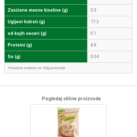
Zasićene masne kiseline (g)
0.3
Ugljeni hidrati (g)
77.3
od kojih seceri (g)
0.1
Proteini (g)
8.8
So (g)
0.04
*Hranljiva vrednost na 100g proizvoda
Pogledaj slične proizvode