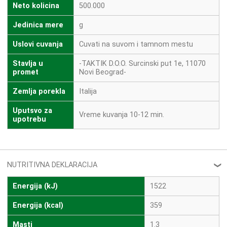
Neto kolicina
500.000
Jedinica mere
g
Uslovi cuvanja
Cuvati na suvom i tamnom mestu
Stavlja u
-TAKTIK D.O.O. Surcinski put 1e, 11070
promet
Novi Beograd-
Zemlja porekla
Italija
Uputsvo za
Vreme kuvanja 10-12 min.
upotrebu
NUTRITIVNA DEKLARACIJA
❮
Energija (kJ)
1522
Energija (kcal)
359
Masti
1.3