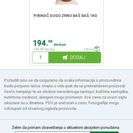
PIRINAČ DUGO ZRNO BAŠ BAŠ 1KG
194.
99
din/kom
194.99 din/kg
12kom
DODAJ
Potrudili smo se da osiguramo da svaka informacija o proizvodima
bude potpuno tačna. Imajte u vidu ipak da se prehrambreni proizvodi
često menjanju te se sledom navedenoga sastojci, količina sastojaka,
nutritivna vrednost, alergeni mogu promeniti. Sve cene na ovom sajtu
iskazane su u dinarima. PDV je uračunat u cenu. Fotografije mogu
odstupati od stvarnog izgleda proizvoda.
Želim da primam obaveštenja o aktuelnim akcijskim ponudama