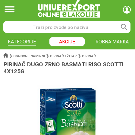
KATEGORIJE
AKCIJE
ROBNA MARKA
❯
❯
❯
OSNOVNE NAMIRNI
PIRINAČ I ŽITAR
PIRINAČ
PIRINAČ DUGO ZRNO BASMATI RISO SCOTTI
4X125G