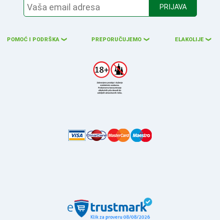
PRIJAVA
POMOĆ I PODRŠKA
PREPORUČUJEMO
ELAKOLIJE
❮
❮
❮