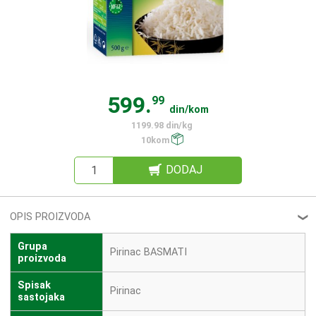
599.
99
din/kom
1199.98 din/kg
10kom
DODAJ
OPIS PROIZVODA
❮
Grupa
Pirinac BASMATI
proizvoda
Spisak
Pirinac
sastojaka