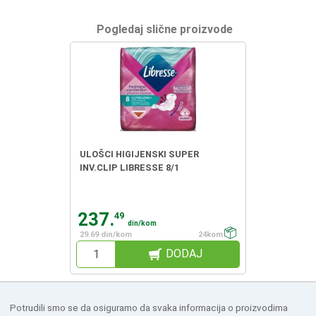
Pogledaj slične proizvode
ULOŠCI HIGIJENSKI SUPER
INV.CLIP LIBRESSE 8/1
237.
49
din/kom
29.69 din/kom
24kom
DODAJ
Potrudili smo se da osiguramo da svaka informacija o proizvodima