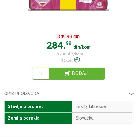
349.99 din
284.
99
din/kom
17.81 din/kom
12kom
DODAJ
OPIS PROIZVODA
❮
Stavlja u promet
Essity Libresse
Zemlja porekla
Slovacka