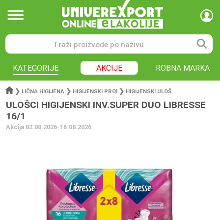
KATEGORIJE
AKCIJE
ROBNA MARKA
❯
❯
❯
LIČNA HIGIJENA
HIGIJENSKI PROI
HIGIJENSKI ULOŠ
ULOŠCI HIGIJENSKI INV.SUPER DUO LIBRESSE
16/1
Akcija 02.08.2026-16.08.2026