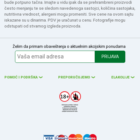
bude potpuno tačna. Imajte u vidu ipak da se prehrambreni proizvodi
često menjanju te se sledom navedenoga sastojci, količina sastojaka,
nutritivna vrednost, alergeni mogu promeniti. Sve cene na ovom sajtu
iskazane su u dinarima. PDV je uračunat u cenu. Fotografije mogu
odstupati od stvarnog izgleda proizvoda.
Želim da primam obaveštenja o aktuelnim akcijskim ponudama
PRIJAVA
POMOĆ I PODRŠKA
PREPORUČUJEMO
ELAKOLIJE
❮
❮
❮