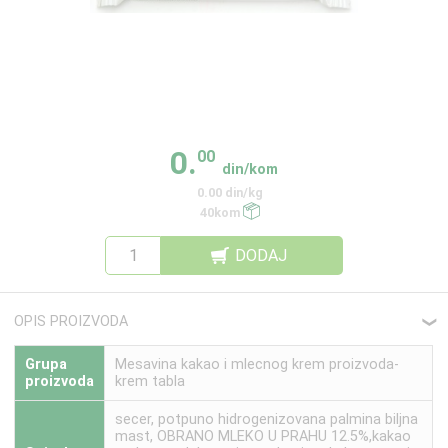
0.
00
din/kom
0.00 din/kg
40kom
DODAJ
OPIS PROIZVODA
❮
Grupa
Mesavina kakao i mlecnog krem proizvoda-
proizvoda
krem tabla
secer, potpuno hidrogenizovana palmina biljna
mast, OBRANO MLEKO U PRAHU 12.5%,kakao