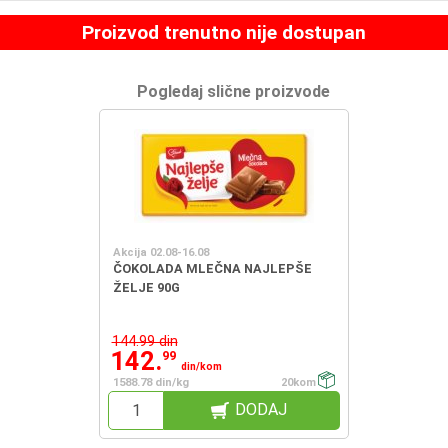
Proizvod trenutno nije dostupan
Pogledaj slične proizvode
Akcija 02.08-16.08
ČOKOLADA MLEČNA NAJLEPŠE
ŽELJE 90G
144.99 din
142.
99
din/kom
1588.78 din/kg
20kom
DODAJ