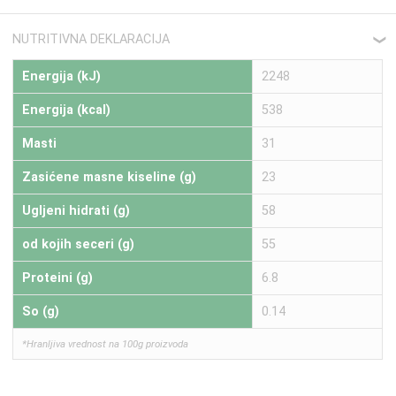
NUTRITIVNA DEKLARACIJA
❮
Energija (kJ)
2248
Energija (kcal)
538
Masti
31
Zasićene masne kiseline (g)
23
Ugljeni hidrati (g)
58
od kojih seceri (g)
55
Proteini (g)
6.8
So (g)
0.14
*Hranljiva vrednost na 100g proizvoda