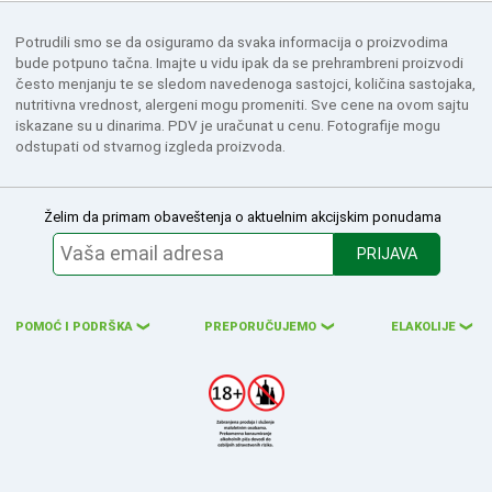
Potrudili smo se da osiguramo da svaka informacija o proizvodima
bude potpuno tačna. Imajte u vidu ipak da se prehrambreni proizvodi
često menjanju te se sledom navedenoga sastojci, količina sastojaka,
nutritivna vrednost, alergeni mogu promeniti. Sve cene na ovom sajtu
iskazane su u dinarima. PDV je uračunat u cenu. Fotografije mogu
odstupati od stvarnog izgleda proizvoda.
Želim da primam obaveštenja o aktuelnim akcijskim ponudama
PRIJAVA
POMOĆ I PODRŠKA
PREPORUČUJEMO
ELAKOLIJE
❮
❮
❮