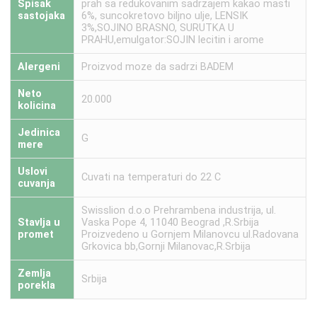
Spisak
prah sa redukovanim sadrzajem kakao masti
sastojaka
6%, suncokretovo biljno ulje, LENSIK
3%,SOJINO BRASNO, SURUTKA U
PRAHU,emulgator:SOJIN lecitin i arome
Alergeni
Proizvod moze da sadrzi BADEM
Neto
20.000
kolicina
Jedinica
G
mere
Uslovi
Cuvati na temperaturi do 22 C
cuvanja
Swisslion d.o.o Prehrambena industrija, ul.
Stavlja u
Vaska Pope 4, 11040 Beograd ,R.Srbija
promet
Proizvedeno u Gornjem Milanovcu ul.Radovana
Grkovica bb,Gornji Milanovac,R.Srbija
Zemlja
Srbija
porekla