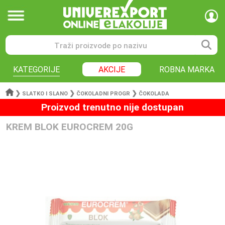
KATEGORIJE
AKCIJE
ROBNA MARKA
❯
❯
❯
SLATKO I SLANO
ČOKOLADNI PROGR
ČOKOLADA
Proizvod trenutno nije dostupan
KREM BLOK EUROCREM 20G