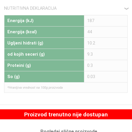
NUTRITIVNA DEKLARACIJA
❮
Energija (kJ)
187
Energija (kcal)
44
Ugljeni hidrati (g)
10.2
od kojih seceri (g)
9.3
Proteini (g)
0.3
So (g)
0.03
*Hranljiva vrednost na 100g proizvoda
Proizvod trenutno nije dostupan
Pogledaj slične proizvode