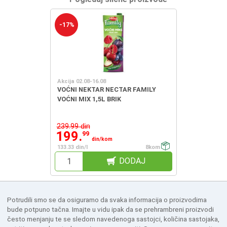
-17%
Akcija 02.08-16.08
VOĆNI NEKTAR NECTAR FAMILY
VOĆNI MIX 1,5L BRIK
239.99 din
199.
99
din/kom
133.33 din/l
8kom
DODAJ
Potrudili smo se da osiguramo da svaka informacija o proizvodima
bude potpuno tačna. Imajte u vidu ipak da se prehrambreni proizvodi
često menjanju te se sledom navedenoga sastojci, količina sastojaka,