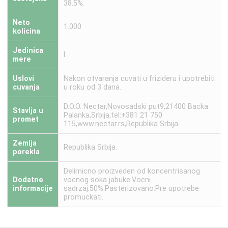
38.5%.
Neto
1.000
kolicina
Jedinica
l
mere
Uslovi
Nakon otvaranja cuvati u frizideru i upotrebiti
cuvanja
u roku od 3 dana.
D.O.O. Nectar,Novosadski put9,21400 Backa
Stavlja u
Palanka,Srbija,tel:+381 21 750
promet
115,www.nectar.rs,Republika Srbija.
Zemlja
Republika Srbija.
porekla
Delimicno proizveden od koncentrisanog
Dodatne
vocnog soka jabuke.Vocni
informacije
sadrzaj:50%.Pasterizovano.Pre upotrebe
promuckati.