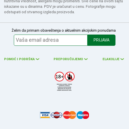
nutritivna vrednost, alergeni mogu promeniti. Sve cene na ovom sajtu
iskazane su u dinarima. PDV je uračunat u cenu. Fotografije mogu
odstupati od stvarnog izgleda proizvoda.
Želim da primam obaveštenja o aktuelnim akcijskim ponudama
PRIJAVA
POMOĆ I PODRŠKA
PREPORUČUJEMO
ELAKOLIJE
❮
❮
❮