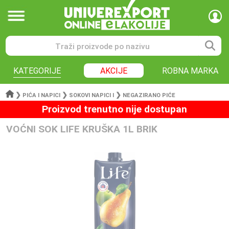
KATEGORIJE
AKCIJE
ROBNA MARKA
❯
❯
❯
PIĆA I NAPICI
SOKOVI NAPICI I
NEGAZIRANO PIĆE
Proizvod trenutno nije dostupan
VOĆNI SOK LIFE KRUŠKA 1L BRIK