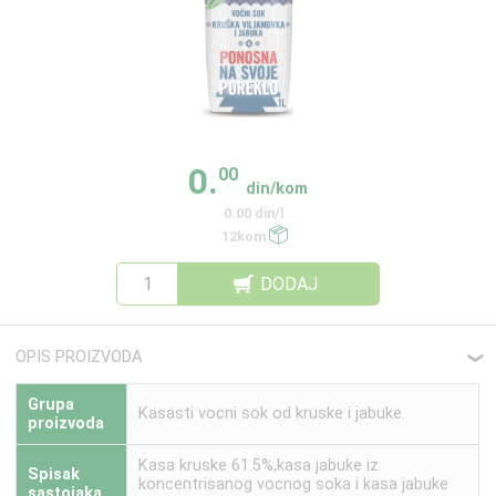
0.
00
din/kom
0.00 din/l
12kom
DODAJ
OPIS PROIZVODA
❮
Grupa
Kasasti vocni sok od kruske i jabuke.
proizvoda
Kasa kruske 61.5%,kasa jabuke iz
Spisak
koncentrisanog vocnog soka i kasa jabuke
sastojaka