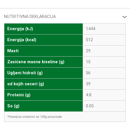
NUTRITIVNA DEKLARACIJA
❮
Energija (kJ)
1444
Energija (kcal)
512
Masti
29
Zasićene masne kiseline (g)
15
Ugljeni hidrati (g)
56
od kojih seceri (g)
39
Proteini (g)
4.8
So (g)
0.05
*Hranljiva vrednost na 100g proizvoda