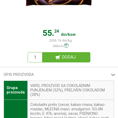
55.
24
din/kom
2209.76 din/kg
36kom
DODAJ
OPIS PROIZVODA
❮
VAFEL PROIZVOD SA COKOLADNIM
Grupa
PUNJENJEM (52%), PRELIVEN COKOLADOM
proizvoda
(28%)
Cokoladni preliv (secer, kakao-masa, kakao-
maslac, MLECNA mast, emulgatori: SOJIN
lecitin, E 476; aroma), secer, PSENICNO