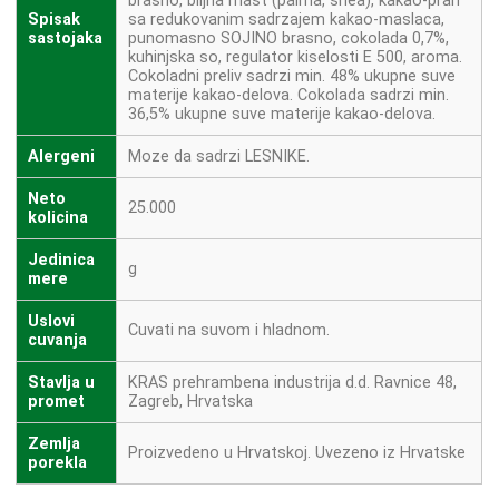
brasno, biljna mast (palma, shea), kakao-prah
Spisak
sa redukovanim sadrzajem kakao-maslaca,
sastojaka
punomasno SOJINO brasno, cokolada 0,7%,
kuhinjska so, regulator kiselosti E 500, aroma.
Cokoladni preliv sadrzi min. 48% ukupne suve
materije kakao-delova. Cokolada sadrzi min.
36,5% ukupne suve materije kakao-delova.
Alergeni
Moze da sadrzi LESNIKE.
Neto
25.000
kolicina
Jedinica
g
mere
Uslovi
Cuvati na suvom i hladnom.
cuvanja
Stavlja u
KRAS prehrambena industrija d.d. Ravnice 48,
promet
Zagreb, Hrvatska
Zemlja
Proizvedeno u Hrvatskoj. Uvezeno iz Hrvatske
porekla