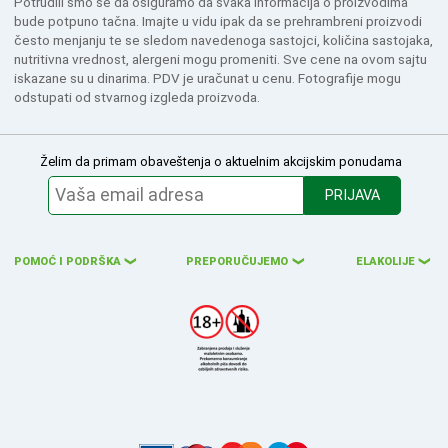
Potrudili smo se da osiguramo da svaka informacija o proizvodima
bude potpuno tačna. Imajte u vidu ipak da se prehrambreni proizvodi
često menjanju te se sledom navedenoga sastojci, količina sastojaka,
nutritivna vrednost, alergeni mogu promeniti. Sve cene na ovom sajtu
iskazane su u dinarima. PDV je uračunat u cenu. Fotografije mogu
odstupati od stvarnog izgleda proizvoda.
Želim da primam obaveštenja o aktuelnim akcijskim ponudama
PRIJAVA
POMOĆ I PODRŠKA
PREPORUČUJEMO
ELAKOLIJE
❮
❮
❮