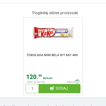
Pogledaj slične proizvode
ČOKOLADA MINI BELA KIT KAT 40G
120.
99
din/kom
3024.75 din/kg
36kom
DODAJ